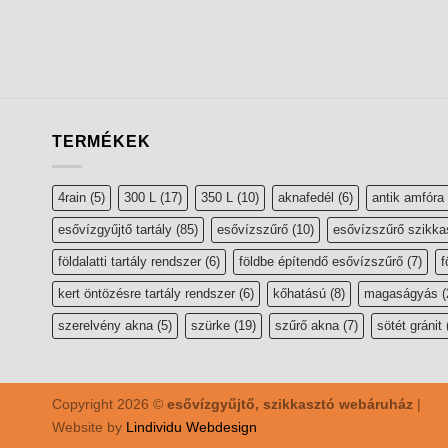
TERMÉKEK
4rain
(5)
300 L
(17)
350 L
(10)
aknafedél
(6)
antik amfóra
esővízgyűjtő tartály
(85)
esővízszűrő
(10)
esővízszűrő szikka
földalatti tartály rendszer
(6)
földbe építendő esővízszűrő
(7)
f
kert öntözésre tartály rendszer
(6)
kőhatású
(8)
magaságyás
(
szerelvény akna
(5)
szürke
(19)
szűrő akna
(7)
sötét gránit
Copyright 2026 ©
esővízgyűjtő, szikkasztó webáruház
|
Website by
Lindividu Webdesign