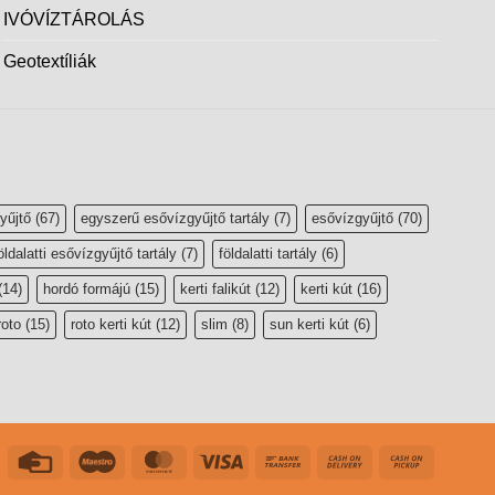
IVÓVÍZTÁROLÁS
Geotextíliák
yűjtő
(67)
egyszerű esővízgyűjtő tartály
(7)
esővízgyűjtő
(70)
öldalatti esővízgyűjtő tartály
(7)
földalatti tartály
(6)
(14)
hordó formájú
(15)
kerti falikút
(12)
kerti kút
(16)
roto
(15)
roto kerti kút
(12)
slim
(8)
sun kerti kút
(6)