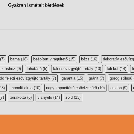
Gyakran ismételt kérdések
(7)
barna
(18)
beépített virágültető
(15)
bézs
(16)
dekoratív esővízg
sztáshoz
(9)
fahatású
(5)
fali esővízgyűjtő tartály
(10)
fali kút
(14)
f
öld feletti esővízgyűjtő tartály
(7)
garantia
(15)
gránit
(7)
görög stílusú
28)
monolit akna
(10)
nagy kapacitású esővízszűrő
(10)
oszlop
(9)
(7)
terrakotta
(6)
víznyelő
(14)
zöld
(13)