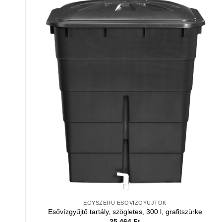
EGYSZERŰ ESŐVÍZGYŰJTŐK
Esővízgyűjtő tartály, szögletes, 300 l, grafitszürke
25 464
Ft