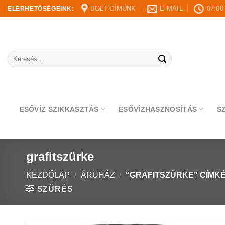
Skip
BOLT CÍMÜNK
E-MAIL
07:00
ELÉRHETŐSÉGEINK:
to
content
Keresés
a
következőre:
ESŐVÍZ SZIKKASZTÁS
ESŐVÍZHASZNOSÍTÁS
S
grafitszürke
KEZDŐLAP
/
ÁRUHÁZ
/
“GRAFITSZÜRKE” CÍMK
SZŰRÉS