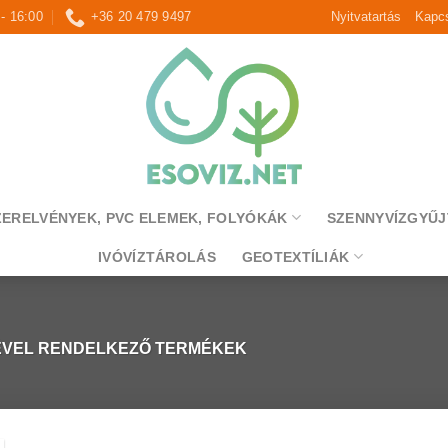
 - 16:00
+36 20 479 9497
Nyitvatartás
Kapcs
ZERELVÉNYEK, PVC ELEMEK, FOLYÓKÁK
SZENNYVÍZGYŰJ
IVÓVÍZTÁROLÁS
GEOTEXTÍLIÁK
ÉVEL RENDELKEZŐ TERMÉKEK