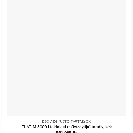
ESŐVÍZGYŰJTŐ TARTÁLYOK
FLAT M 3000 l földalatti esővízgyűjtő tartály, kék
551 085
Ft