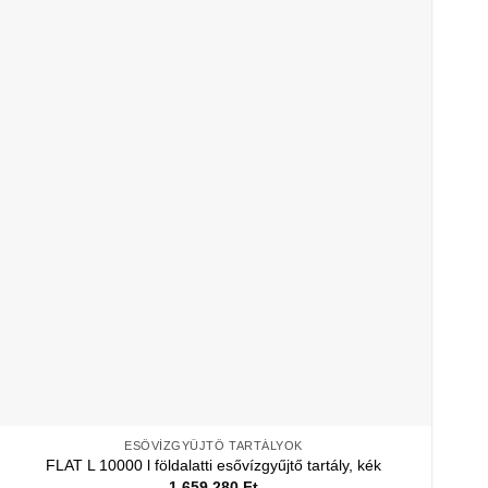
ESŐVÍZGYŰJTŐ TARTÁLYOK
FLAT L 10000 l földalatti esővízgyűjtő tartály, kék
1 659 280
Ft