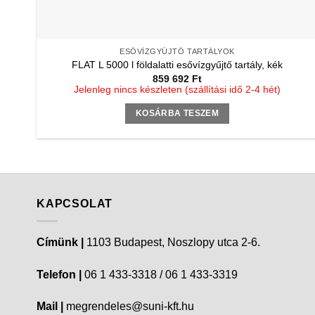
ESŐVÍZGYŰJTŐ TARTÁLYOK
FLAT L 5000 l földalatti esővízgyűjtő tartály, kék
859 692
Ft
Jelenleg nincs készleten (szállítási idő 2-4 hét)
KOSÁRBA TESZEM
KAPCSOLAT
Címünk |
1103 Budapest, Noszlopy utca 2-6.
Telefon |
06 1 433-3318 / 06 1 433-3319
Mail |
megrendeles@suni-kft.hu