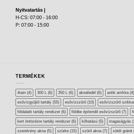
Nyitvatartás |
H-CS: 07:00 - 16:00
P: 07:00 - 15:00
TERMÉKEK
4rain
(4)
300 L
(6)
350 L
(6)
aknafedél
(6)
antik amfóra
(4
esővízgyűjtő tartály
(55)
esővízszűrő
(10)
esővízszűrő szikka
földalatti tartály rendszer
(6)
földbe építendő esővízszűrő
(7)
f
kert öntözésre tartály rendszer
(6)
kőhatású
(5)
magaságyás
(
szerelvény akna
(5)
szürke
(15)
szűrő akna
(7)
sötét gránit