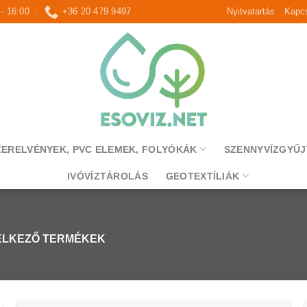
 - 16:00
+36 20 479 9497
Nyitvatartás
Kapcs
ZERELVÉNYEK, PVC ELEMEK, FOLYÓKÁK
SZENNYVÍZGYŰJ
IVÓVÍZTÁROLÁS
GEOTEXTÍLIÁK
ELKEZŐ TERMÉKEK