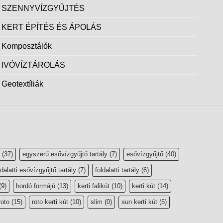
SZENNYVÍZGYŰJTÉS
KERT ÉPÍTÉS ÉS ÁPOLÁS
Komposztálók
IVÓVÍZTÁROLÁS
Geotextíliák
(37)
egyszerű esővízgyűjtő tartály
(7)
esővízgyűjtő
(40)
ldalatti esővízgyűjtő tartály
(7)
földalatti tartály
(6)
(9)
hordó formájú
(13)
kerti falikút
(10)
kerti kút
(14)
roto
(15)
roto kerti kút
(10)
slim
(0)
sun kerti kút
(5)