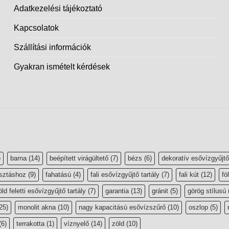
Adatkezelési tájékoztató
Kapcsolatok
Szállítási információk
Gyakran ismételt kérdések
)
barna
(14)
beépített virágültető
(7)
bézs
(6)
dekoratív esővízgyűjtő
sztáshoz
(9)
fahatású
(4)
fali esővízgyűjtő tartály
(7)
fali kút
(12)
fö
öld feletti esővízgyűjtő tartály
(7)
garantia
(13)
gránit
(5)
görög stílusú
25)
monolit akna
(10)
nagy kapacitású esővízszűrő
(10)
oszlop
(5)
(6)
terrakotta
(1)
víznyelő
(14)
zöld
(10)