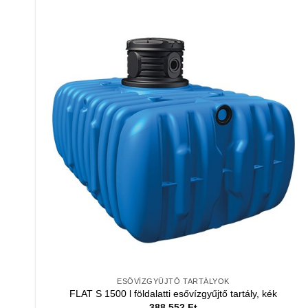
ESŐVÍZGYŰJTŐ TARTÁLYOK
FLAT S 1500 l földalatti esővízgyűjtő tartály, kék
388 552
Ft