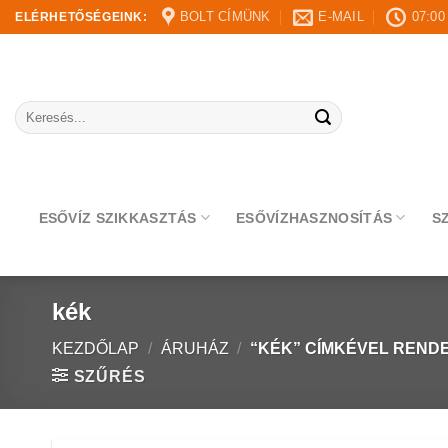
Skip
BOLT CÍMÜNK
E-MAIL
07:00
ELÉRHETŐSÉGEINK:
to
content
Keresés
a
következőre:
ESŐVÍZ SZIKKASZTÁS
ESŐVÍZHASZNOSÍTÁS
S
kék
KEZDŐLAP
/
ÁRUHÁZ
/
“KÉK” CÍMKÉVEL REND
SZŰRÉS