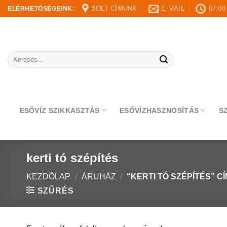
Skip
BOLT CÍMÜNK
E-MAIL
07:00
ELÉRHETŐSÉGEINK:
to
content
Keresés
a
következőre:
ESŐVÍZ SZIKKASZTÁS
ESŐVÍZHASZNOSÍTÁS
S
kerti tó szépítés
KEZDŐLAP
/
ÁRUHÁZ
/
“KERTI TÓ SZÉPÍTÉS” 
SZŰRÉS