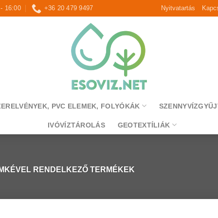
 - 16:00
+36 20 479 9497
Nyitvatartás
Kapcs
ZERELVÉNYEK, PVC ELEMEK, FOLYÓKÁK
SZENNYVÍZGYŰJ
IVÓVÍZTÁROLÁS
GEOTEXTÍLIÁK
CÍMKÉVEL RENDELKEZŐ TERMÉKEK