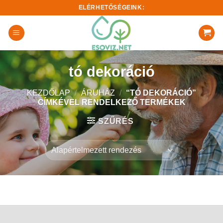
Skip
ELÉRHETŐSÉGEINK:
to
content
tó dekoráció
KEZDŐLAP
/
ÁRUHÁZ
/
“TÓ DEKORÁCIÓ”
CÍMKÉVEL RENDELKEZŐ TERMÉKEK
SZŰRÉS