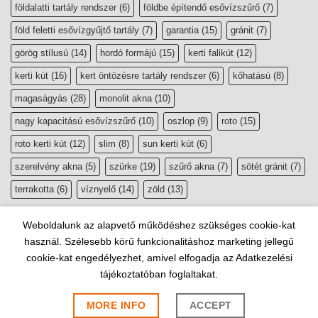
földalatti tartály rendszer
(6)
földbe építendő esővízszűrő
(7)
föld feletti esővízgyűjtő tartály
(7)
garantia
(15)
gránit
(7)
görög stílusú
(14)
hordó formájú
(15)
kerti falikút
(12)
kerti kút
(16)
kert öntözésre tartály rendszer
(6)
kőhatású
(8)
magaságyás
(28)
monolit akna
(10)
nagy kapacitású esővízszűrő
(10)
oszlop
(9)
roto
(15)
roto kerti kút
(12)
slim
(8)
sun kerti kút
(6)
szerelvény akna
(5)
szürke
(19)
szűrő akna
(7)
sötét gránit
(7)
terrakotta
(6)
víznyelő
(14)
zöld
(13)
Weboldalunk az alapvető működéshez szükséges cookie-kat
használ. Szélesebb körű funkcionalitáshoz marketing jellegű
cookie-kat engedélyezhet, amivel elfogadja az Adatkezelési
tájékoztatóban foglaltakat.
Copyright 2026 ©
esővízgyűjtő, szikkasztó webáruház
|
Website by
Lindividu Webdesign
MORE INFO
ACCEPT