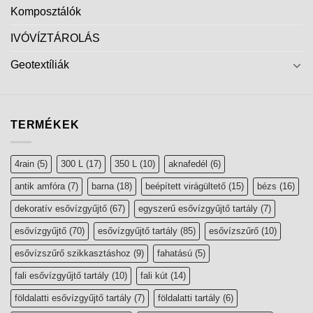
Komposztálók
IVÓVÍZTÁROLÁS
Geotextíliák
TERMÉKEK
4rain
(5)
300 L
(17)
350 L
(10)
aknafedél
(6)
antik amfóra
(7)
barna
(18)
beépített virágültető
(15)
bézs
(16)
dekoratív esővízgyűjtő
(67)
egyszerű esővízgyűjtő tartály
(7)
esővízgyűjtő
(70)
esővízgyűjtő tartály
(85)
esővízszűrő
(10)
esővízszűrő szikkasztáshoz
(9)
fahatású
(5)
fali esővízgyűjtő tartály
(10)
fali kút
(14)
földalatti esővízgyűjtő tartály
(7)
földalatti tartály
(6)