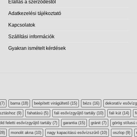
Elállás a szerződéstől
Adatkezelési tájékoztató
Kapcsolatok
Szállítási információk
Gyakran ismételt kérdések
(7)
barna
(18)
beépített virágültető
(15)
bézs
(16)
dekoratív esővízg
sztáshoz
(9)
fahatású
(5)
fali esővízgyűjtő tartály
(10)
fali kút
(14)
f
öld feletti esővízgyűjtő tartály
(7)
garantia
(15)
gránit
(7)
görög stílusú
28)
monolit akna
(10)
nagy kapacitású esővízszűrő
(10)
oszlop
(9)