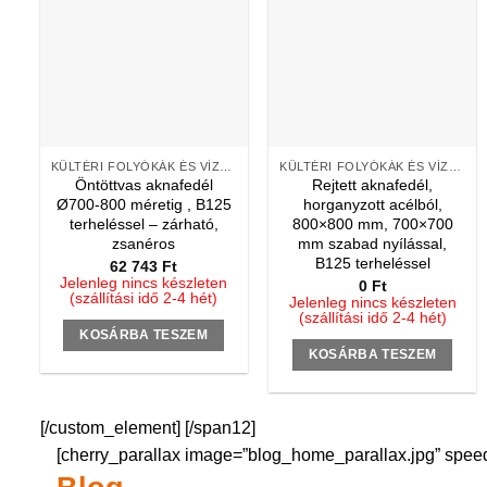
KÜLTÉRI FOLYÓKÁK ÉS VÍZNYELŐK
KÜLTÉRI FOLYÓKÁK ÉS VÍZNYELŐK
Öntöttvas aknafedél
Rejtett aknafedél,
Ø700-800 méretig , B125
horganyzott acélból,
terheléssel – zárható,
800×800 mm, 700×700
zsanéros
mm szabad nyílással,
B125 terheléssel
62 743
Ft
Jelenleg nincs készleten
0
Ft
(szállítási idő 2-4 hét)
Jelenleg nincs készleten
(szállítási idő 2-4 hét)
KOSÁRBA TESZEM
KOSÁRBA TESZEM
[/custom_element] [/span12]
[cherry_parallax image=”blog_home_parallax.jpg” speed=