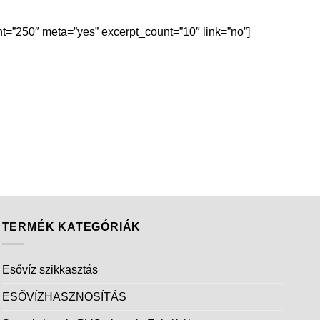
=”250″ meta=”yes” excerpt_count=”10″ link=”no”]
TERMÉK KATEGÓRIÁK
Esővíz szikkasztás
ESŐVÍZHASZNOSÍTÁS