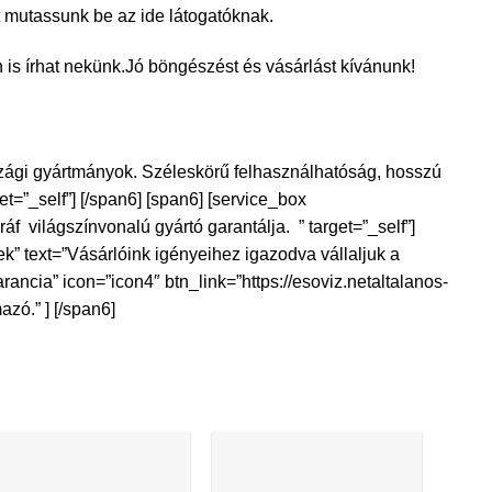
mutassunk be az ide látogatóknak.
 is írhat nekünk.
Jó böngészést és vásárlást kívánunk!
szági gyártmányok. Széleskörű felhasználhatóság, hosszú
t=”_self”] [/span6] [span6] [service_box
f világszínvonalú gyártó garantálja. ” target=”_self”]
lek” text=”Vásárlóink igényeihez igazodva vállaljuk a
rancia” icon=”icon4″ btn_link=”https://esoviz.netaltalanos-
azó.” ] [/span6]