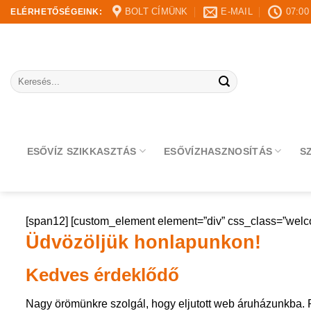
Skip
BOLT CÍMÜNK
E-MAIL
07:00
ELÉRHETŐSÉGEINK:
to
content
Keresés
a
következőre:
ESŐVÍZ SZIKKASZTÁS
ESŐVÍZHASZNOSÍTÁS
S
[span12] [custom_element element=”div” css_class=”welc
Üdvözöljük honlapunkon!
Kedves érdeklődő
Nagy örömünkre szolgál, hogy eljutott web áruházunkba. 