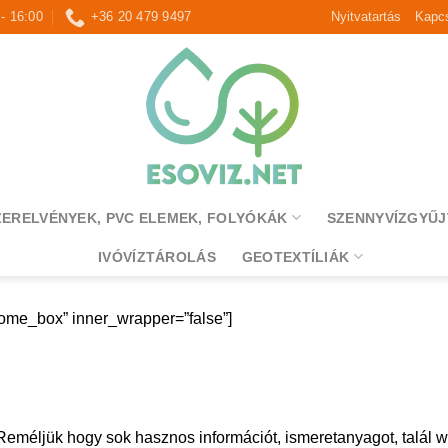
 - 16:00
+36 20 479 9497
Nyitvatartás
Kapcs
ZERELVÉNYEK, PVC ELEMEK, FOLYÓKÁK
SZENNYVÍZGYŰJ
IVÓVÍZTÁROLÁS
GEOTEXTÍLIÁK
ome_box” inner_wrapper=”false”]
Reméljük hogy sok hasznos információt, ismeretanyagot, talál 