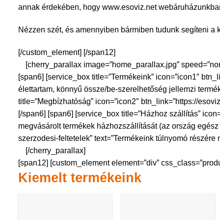
annak érdekében, hogy
www.esoviz.net
webáruházunkban s
Nézzen szét, és amennyiben bármiben tudunk segíteni a kap
[/custom_element] [/span12]
[cherry_parallax image=”home_parallax.jpg” speed=”norm
[span6] [service_box title=”Termékeink” icon=”icon1″ btn
élettartam, könnyű össze/be-szerelhetőség jellemzi terméke
title=”Megbízhatóság” icon=”icon2″ btn_link=”https://esov
[/span6] [span6] [service_box title=”Házhoz szállítás” icon
megvásárolt termékek házhozszállítását (az ország egész ter
szerzodesi-feltetelek” text=”Termékeink túlnyomó részére mi
[/cherry_parallax]
[span12] [custom_element element=”div” css_class=”produ
Kiemelt termékeink