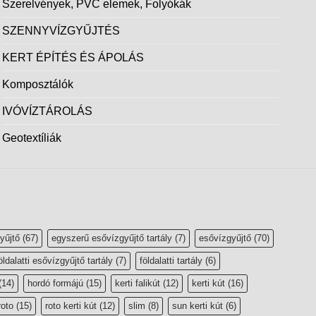
Szerelvények, PVC elemek, Folyókák
SZENNYVÍZGYŰJTÉS
KERT ÉPÍTÉS ÉS ÁPOLÁS
Komposztálók
IVÓVÍZTÁROLÁS
Geotextíliák
yűjtő
(67)
egyszerű esővízgyűjtő tartály
(7)
esővízgyűjtő
(70)
öldalatti esővízgyűjtő tartály
(7)
földalatti tartály
(6)
(14)
hordó formájú
(15)
kerti falikút
(12)
kerti kút
(16)
roto
(15)
roto kerti kút
(12)
slim
(8)
sun kerti kút
(6)