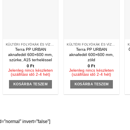
KÜLTÉRI FOLYÓKÁK ÉS VÍZNYELŐK
KÜLTÉRI FOLYÓKÁK ÉS VÍZNYELŐK
Terra PP URBAN
Terra PP URBAN
aknafedél 600×600 mm,
aknafedél 600×600 mm,
szürke, A15 terheléssel
zöld
0
Ft
0
Ft
Jelenleg nincs készleten
Jelenleg nincs készleten
(szállítási idő 2-4 hét)
(szállítási idő 2-4 hét)
KOSÁRBA TESZEM
KOSÁRBA TESZEM
”normal” invert=”false”]