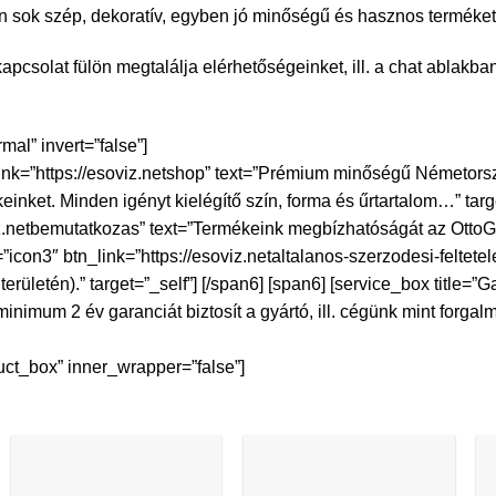
ok szép, dekoratív, egyben jó minőségű és hasznos terméket 
csolat fülön megtalálja elérhetőségeinket, ill. a chat ablakban
al” invert=”false”]
_link=”https://esoviz.netshop” text=”Prémium minőségű Németor
inket. Minden igényt kielégítő szín, forma és űrtartalom…” targe
iz.netbemutatkozas” text=”Termékeink megbízhatóságát az OttoGrá
=”icon3″ btn_link=”https://esoviz.netaltalanos-szerzodesi-feltete
ületén).” target=”_self”] [/span6] [span6] [service_box title=”Ga
nimum 2 év garanciát biztosít a gyártó, ill. cégünk mint forgalm
ct_box” inner_wrapper=”false”]