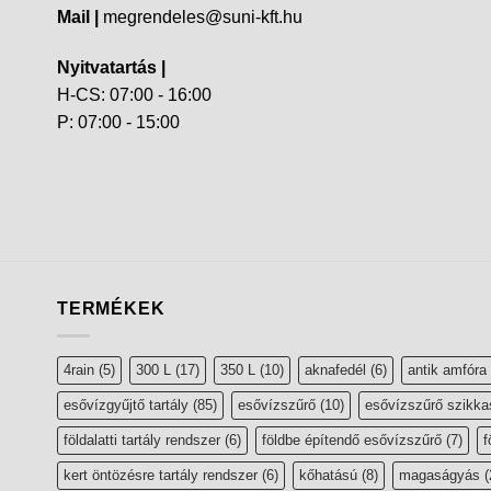
Mail |
megrendeles@suni-kft.hu
Nyitvatartás |
H-CS: 07:00 - 16:00
P: 07:00 - 15:00
TERMÉKEK
4rain
(5)
300 L
(17)
350 L
(10)
aknafedél
(6)
antik amfóra
esővízgyűjtő tartály
(85)
esővízszűrő
(10)
esővízszűrő szikka
földalatti tartály rendszer
(6)
földbe építendő esővízszűrő
(7)
f
kert öntözésre tartály rendszer
(6)
kőhatású
(8)
magaságyás
(