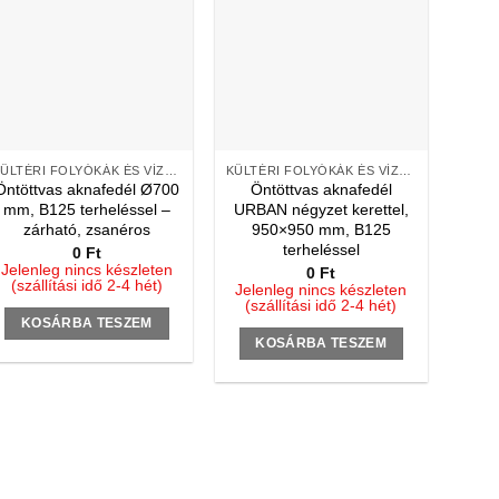
KÜLTÉRI FOLYÓKÁK ÉS VÍZNYELŐK
KÜLTÉRI FOLYÓKÁK ÉS VÍZNYELŐK
Öntöttvas aknafedél Ø700
Öntöttvas aknafedél
mm, B125 terheléssel –
URBAN négyzet kerettel,
zárható, zsanéros
950×950 mm, B125
terheléssel
0
Ft
Jelenleg nincs készleten
0
Ft
(szállítási idő 2-4 hét)
Jelenleg nincs készleten
(szállítási idő 2-4 hét)
KOSÁRBA TESZEM
KOSÁRBA TESZEM