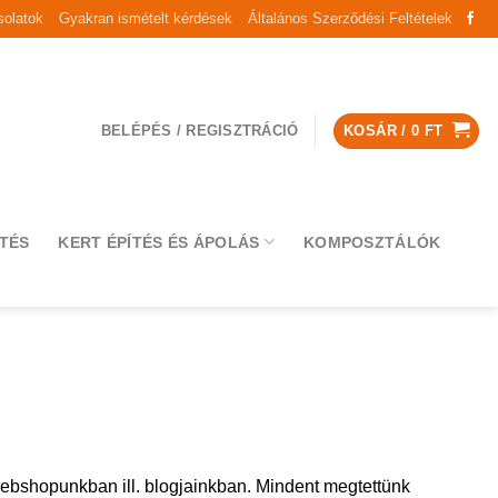
olatok
Gyakran ismételt kérdések
Általános Szerződési Feltételek
BELÉPÉS / REGISZTRÁCIÓ
KOSÁR /
0
FT
TÉS
KERT ÉPÍTÉS ÉS ÁPOLÁS
KOMPOSZTÁLÓK
webshopunkban ill. blogjainkban. Mindent megtettünk