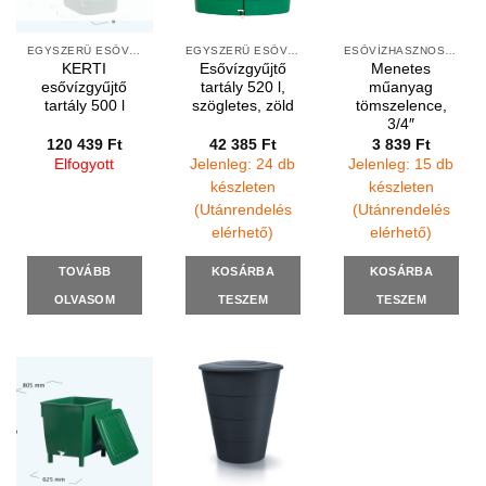
EGYSZERŰ ESŐVÍZGYŰJTŐK
EGYSZERŰ ESŐVÍZGYŰJTŐK
ESŐVÍZHASZNOSÍTÁS FELSZÍNI
KERTI
Esővízgyűjtő
Menetes
esővízgyűjtő
tartály 520 l,
műanyag
tartály 500 l
szögletes, zöld
tömszelence,
3/4″
120 439
Ft
42 385
Ft
3 839
Ft
Elfogyott
Jelenleg: 24 db
Jelenleg: 15 db
készleten
készleten
(Utánrendelés
(Utánrendelés
elérhető)
elérhető)
TOVÁBB
KOSÁRBA
KOSÁRBA
OLVASOM
TESZEM
TESZEM