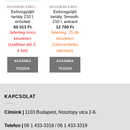
EGYSZERŰ ESŐVÍZGYŰJTŐK
EGYSZERŰ ESŐVÍZGYŰJTŐK
Esővízgyűjtő
Esővízgyűjtő
tartály 210 l,
tartály, Smooth,
erősített
210 l, antracit
60 013
Ft
12 700
Ft
Jelenleg nincs
Jelenleg: 25 db
készleten
készleten
(szállítási idő 2-
(Utánrendelés
4 hét)
elérhető)
KOSÁRBA
KOSÁRBA
TESZEM
TESZEM
KAPCSOLAT
Címünk |
1103 Budapest, Noszlopy utca 2-6.
Telefon |
06 1 433-3318 / 06 1 433-3319