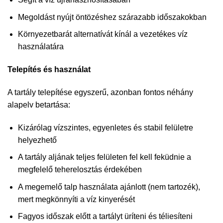
Megoldást nyújt öntözéshez szárazabb időszakokban
Környezetbarát alternatívát kínál a vezetékes víz
használatára
Telepítés és használat
A tartály telepítése egyszerű, azonban fontos néhány
alapelv betartása:
Kizárólag vízszintes, egyenletes és stabil felületre
helyezhető
A tartály aljának teljes felületen fel kell feküdnie a
megfelelő teherelosztás érdekében
A megemelő talp használata ajánlott (nem tartozék),
mert megkönnyíti a víz kinyerését
Fagyos időszak előtt a tartályt üríteni és téliesíteni