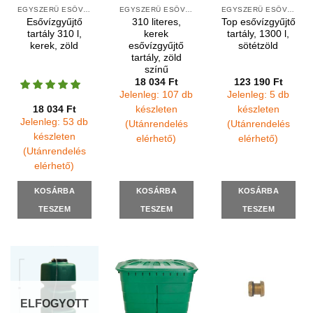
EGYSZERŰ ESŐVÍZGYŰJTŐK
EGYSZERŰ ESŐVÍZGYŰJTŐK
EGYSZERŰ ESŐVÍZGYŰJTŐK
Esővízgyűjtő
310 literes,
Top esővízgyűjtő
tartály 310 l,
kerek
tartály, 1300 l,
kerek, zöld
esővízgyűjtő
sötétzöld
tartály, zöld
színű
18 034
Ft
123 190
Ft
Jelenleg: 107 db
Jelenleg: 5 db
18 034
Ft
készleten
készleten
Jelenleg: 53 db
(Utánrendelés
(Utánrendelés
készleten
elérhető)
elérhető)
(Utánrendelés
elérhető)
KOSÁRBA
KOSÁRBA
KOSÁRBA
TESZEM
TESZEM
TESZEM
ELFOGYOTT