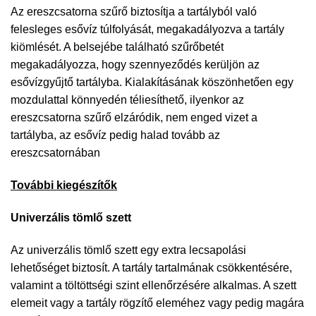
Az ereszcsatorna szűrő biztosítja a tartályból való
felesleges esővíz túlfolyását, megakadályozva a tartály
kiömlését. A belsejébe található szűrőbetét
megakadályozza, hogy szennyeződés kerüljön az
esővízgyűjtő tartályba. Kialakításának köszönhetően egy
mozdulattal könnyedén téliesíthető, ilyenkor az
ereszcsatorna szűrő elzáródik, nem enged vizet a
tartályba, az esővíz pedig halad tovább az
ereszcsatornában
További kiegészítők
Univerzális tömlő szett
Az univerzális tömlő szett egy extra lecsapolási
lehetőséget biztosít. A tartály tartalmának csökkentésére,
valamint a töltöttségi szint ellenőrzésére alkalmas. A szett
elemeit vagy a tartály rögzítő eleméhez vagy pedig magára