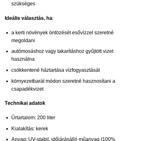
szükséges
Ideális választás, ha
:
a kerti növények öntözését esővízzel szeretné
megoldani
autómosáshoz vagy takarításhoz gyűjtött vizet
használna
csökkentené háztartása vízfogyasztását
környezetbarát módon szeretné hasznosítani a
csapadékvizet
Technikai adatok
Űrtartalom: 200 liter
Kialakítás: kerek
Anyag: UV-stabil, időjárásálló műanyag (100%