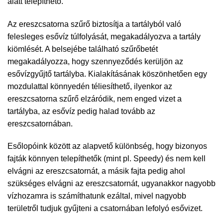
alatt telepíthető.
Az ereszcsatorna szűrő biztosítja a tartályból való
felesleges esővíz túlfolyását, megakadályozva a tartály
kiömlését. A belsejébe található szűrőbetét
megakadályozza, hogy szennyeződés kerüljön az
esővízgyűjtő tartályba. Kialakításának köszönhetően egy
mozdulattal könnyedén téliesíthető, ilyenkor az
ereszcsatorna szűrő elzáródik, nem enged vizet a
tartályba, az esővíz pedig halad tovább az
ereszcsatornában.
Esőlopóink között az alapvető különbség, hogy bizonyos
fajták könnyen telepíthetők (mint pl. Speedy) és nem kell
elvágni az ereszcsatornát, a másik fajta pedig ahol
szükséges elvágni az ereszcsatornát, ugyanakkor nagyobb
vízhozamra is számíthatunk ezáltal, mivel nagyobb
területről tudjuk gyűjteni a csatornában lefolyó esővizet.