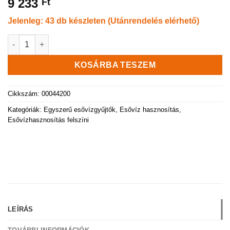
9 233
Ft
Jelenleg: 43 db készleten (Utánrendelés elérhető)
200 literes esővízgyűjtő tartály csappal és tetővel – zöld menn
KOSÁRBA TESZEM
Cikkszám:
00044200
Kategóriák:
Egyszerű esővízgyűjtők
,
Esővíz hasznosítás
,
Esővízhasznosítás felszíni
LEÍRÁS