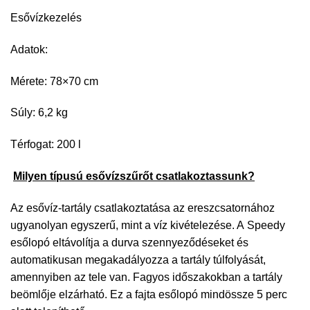
Esővízkezelés
Adatok:
Mérete: 78×70 cm
Súly: 6,2 kg
Térfogat: 200 l
Milyen típusú esővízszűrőt csatlakoztassunk?
Az esővíz-tartály csatlakoztatása az ereszcsatornához
ugyanolyan egyszerű, mint a víz kivételezése. A Speedy
esőlopó eltávolítja a durva szennyeződéseket és
automatikusan megakadályozza a tartály túlfolyását,
amennyiben az tele van. Fagyos időszakokban a tartály
beömlője elzárható. Ez a fajta esőlopó mindössze 5 perc