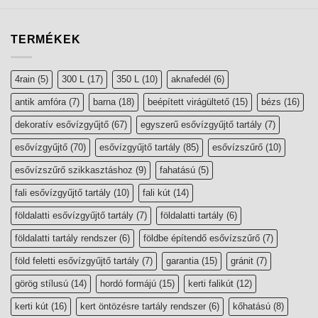
TERMÉKEK
4rain
(5)
300 L
(17)
350 L
(10)
aknafedél
(6)
antik amfóra
(7)
barna
(18)
beépített virágültető
(15)
bézs
(16)
dekoratív esővízgyűjtő
(67)
egyszerű esővízgyűjtő tartály
(7)
esővízgyűjtő
(70)
esővízgyűjtő tartály
(85)
esővízszűrő
(10)
esővízszűrő szikkasztáshoz
(9)
fahatású
(5)
fali esővízgyűjtő tartály
(10)
fali kút
(14)
földalatti esővízgyűjtő tartály
(7)
földalatti tartály
(6)
földalatti tartály rendszer
(6)
földbe építendő esővízszűrő
(7)
föld feletti esővízgyűjtő tartály
(7)
garantia
(15)
gránit
(7)
görög stílusú
(14)
hordó formájú
(15)
kerti falikút
(12)
kerti kút
(16)
kert öntözésre tartály rendszer
(6)
kőhatású
(8)