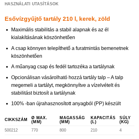
HASZNÁLATI UTASÍTÁSOK
Esővízgyűjtő tartály 210 l, kerek, zöld
Maximális stabilitás a stabil alapnak és az él
kialakításának köszönhetően
A csap könnyen telepíthető a furatmintás bemenetnek
köszönhetően
A műanyag csap és fedél tartozéka a tartálynak
Opcionálisan vásárolható hozzá tartály talp – A talp
megemeli a tartályt, megkönnyítve a vízelvételt és
stabilitást biztosít a tartálynak
100% -ban újrahasznosított anyagból (PP) készült
Ø MAX.
MAGASSÁG
KAPACITÁS
SÚLY
CIKKSZÁM
(MM)
(MM)
(L)
(KG)
500212
770
800
210
4