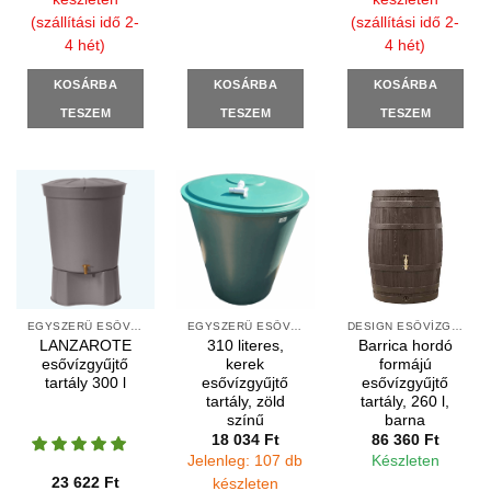
(szállítási idő 2-
(szállítási idő 2-
4 hét)
4 hét)
KOSÁRBA
KOSÁRBA
KOSÁRBA
TESZEM
TESZEM
TESZEM
EGYSZERŰ ESŐVÍZGYŰJTŐK
EGYSZERŰ ESŐVÍZGYŰJTŐK
DESIGN ESŐVÍZGYŰJTŐK
LANZAROTE
310 literes,
Barrica hordó
esővízgyűjtő
kerek
formájú
tartály 300 l
esővízgyűjtő
esővízgyűjtő
tartály, zöld
tartály, 260 l,
színű
barna
18 034
Ft
86 360
Ft
Jelenleg: 107 db
Készleten
23 622
Ft
készleten