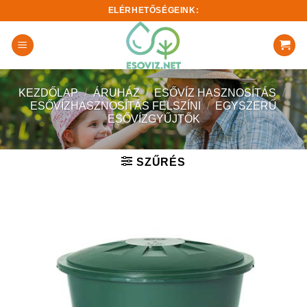
Skip
ELÉRHETŐSÉGEINK:
to
content
KEZDŐLAP
/
ÁRUHÁZ
/
ESŐVÍZ HASZNOSÍTÁS
/
ESŐVÍZHASZNOSÍTÁS FELSZÍNI
/
EGYSZERŰ
ESŐVÍZGYŰJTŐK
SZŰRÉS