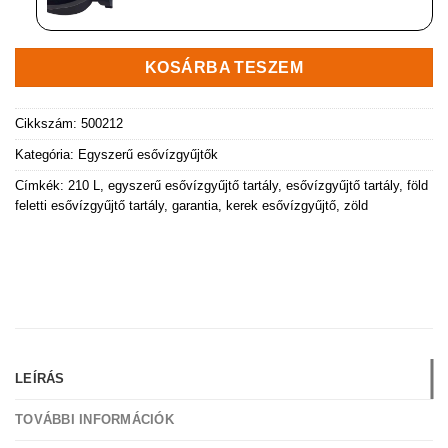
KOSÁRBA TESZEM
Cikkszám:
500212
Kategória:
Egyszerű esővízgyűjtők
Címkék:
210 L
,
egyszerű esővízgyűjtő tartály
,
esővízgyűjtő tartály
,
föld
feletti esővízgyűjtő tartály
,
garantia
,
kerek esővízgyűjtő
,
zöld
LEÍRÁS
TOVÁBBI INFORMÁCIÓK