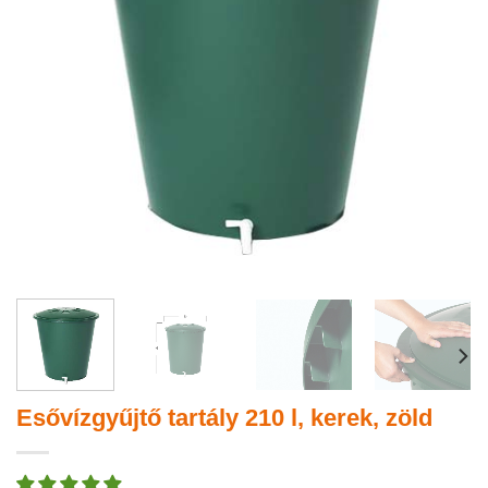
Esővízgyűjtő tartály 210 l, kerek, zöld