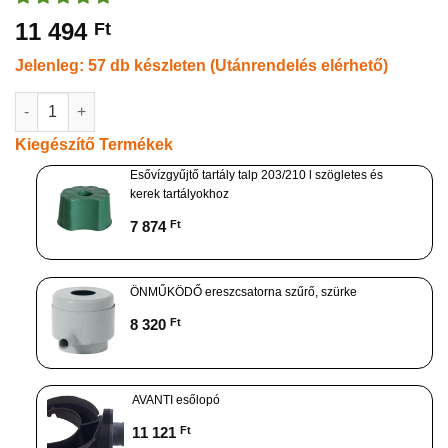
11 494
Ft
Jelenleg: 57 db készleten (Utánrendelés elérhető)
Esővízgyűjtő tartály 210 l, kerek, zöld mennyiség
Kiegészítő Termékek
Esővízgyűjtő tartály talp 203/210 l szögletes és
kerek tartályokhoz
7 874
Ft
ÖNMŰKÖDŐ ereszcsatorna szűrő, szürke
8 320
Ft
AVANTI esőlopó
11 121
Ft