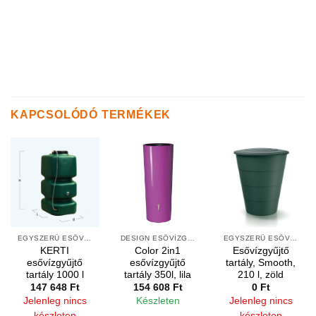
KAPCSOLÓDÓ TERMÉKEK
EGYSZERŰ ESŐVÍZGYŰJTŐK
DESIGN ESŐVÍZGYŰJTŐK
EGYSZERŰ ESŐVÍZGYŰJTŐK
KERTI
Color 2in1
Esővízgyűjtő
esővízgyűjtő
esővízgyűjtő
tartály, Smooth,
tartály 1000 l
tartály 350l, lila
210 l, zöld
147 648
Ft
154 608
Ft
0
Ft
Jelenleg nincs
Készleten
Jelenleg nincs
készleten
készleten