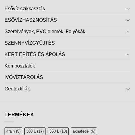
Esővíz szikkasztás
ESŐVÍZHASZNOSÍTÁS
Szerelvények, PVC elemek, Folyókák
SZENNYVÍZGYŰJTÉS
KERT ÉPÍTÉS ÉS ÁPOLÁS
Komposztálók
IVÓVÍZTÁROLÁS
Geotextíliák
TERMÉKEK
4rain
(5)
300 L
(17)
350 L
(10)
aknafedél
(6)