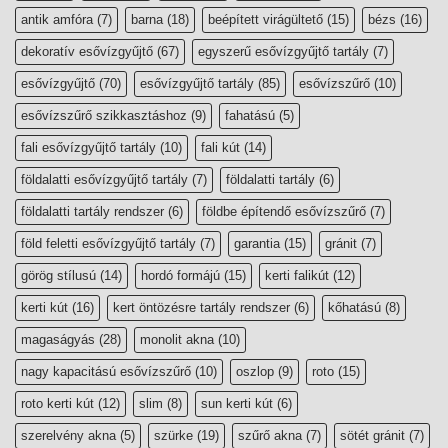
antik amfóra
(7)
barna
(18)
beépített virágültető
(15)
bézs
(16)
dekoratív esővízgyűjtő
(67)
egyszerű esővízgyűjtő tartály
(7)
esővízgyűjtő
(70)
esővízgyűjtő tartály
(85)
esővízszűrő
(10)
esővízszűrő szikkasztáshoz
(9)
fahatású
(5)
fali esővízgyűjtő tartály
(10)
fali kút
(14)
földalatti esővízgyűjtő tartály
(7)
földalatti tartály
(6)
földalatti tartály rendszer
(6)
földbe építendő esővízszűrő
(7)
föld feletti esővízgyűjtő tartály
(7)
garantia
(15)
gránit
(7)
görög stílusú
(14)
hordó formájú
(15)
kerti falikút
(12)
kerti kút
(16)
kert öntözésre tartály rendszer
(6)
kőhatású
(8)
magaságyás
(28)
monolit akna
(10)
nagy kapacitású esővízszűrő
(10)
oszlop
(9)
roto
(15)
roto kerti kút
(12)
slim
(8)
sun kerti kút
(6)
szerelvény akna
(5)
szürke
(19)
szűrő akna
(7)
sötét gránit
(7)