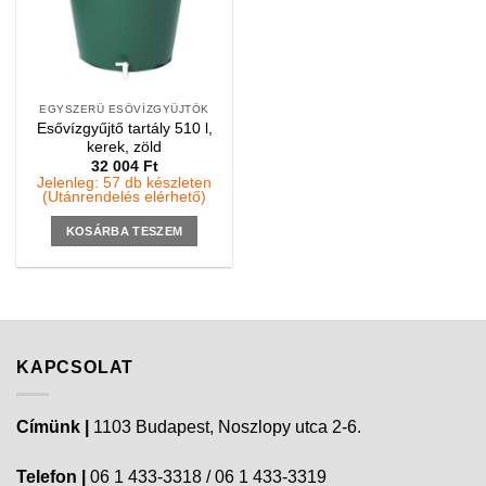
EGYSZERŰ ESŐVÍZGYŰJTŐK
Esővízgyűjtő tartály 510 l,
kerek, zöld
32 004
Ft
Jelenleg: 57 db készleten
(Utánrendelés elérhető)
KOSÁRBA TESZEM
KAPCSOLAT
Címünk |
1103 Budapest, Noszlopy utca 2-6.
Telefon |
06 1 433-3318 / 06 1 433-3319