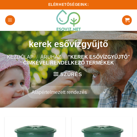
Skip
ELÉRHETŐSÉGEINK:
to
content
kerek esővízgyűjtő
KEZDŐLAP
/
ÁRUHÁZ
/
“KEREK ESŐVÍZGYŰJTŐ”
CÍMKÉVEL RENDELKEZŐ TERMÉKEK
SZŰRÉS