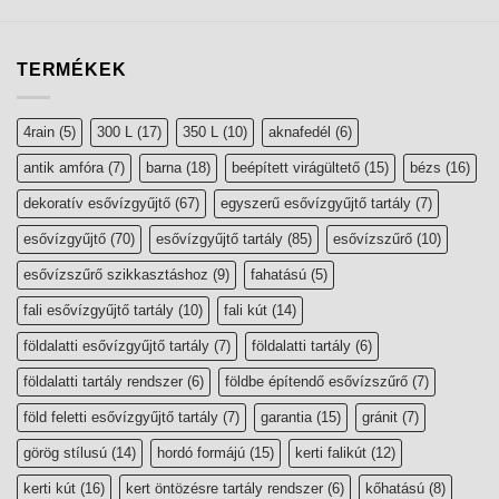
TERMÉKEK
4rain
(5)
300 L
(17)
350 L
(10)
aknafedél
(6)
antik amfóra
(7)
barna
(18)
beépített virágültető
(15)
bézs
(16)
dekoratív esővízgyűjtő
(67)
egyszerű esővízgyűjtő tartály
(7)
esővízgyűjtő
(70)
esővízgyűjtő tartály
(85)
esővízszűrő
(10)
esővízszűrő szikkasztáshoz
(9)
fahatású
(5)
fali esővízgyűjtő tartály
(10)
fali kút
(14)
földalatti esővízgyűjtő tartály
(7)
földalatti tartály
(6)
földalatti tartály rendszer
(6)
földbe építendő esővízszűrő
(7)
föld feletti esővízgyűjtő tartály
(7)
garantia
(15)
gránit
(7)
görög stílusú
(14)
hordó formájú
(15)
kerti falikút
(12)
kerti kút
(16)
kert öntözésre tartály rendszer
(6)
kőhatású
(8)