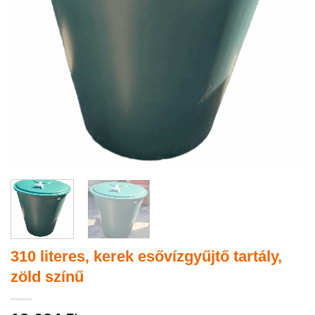
310 literes, kerek esővízgyűjtő tartály,
zöld színű