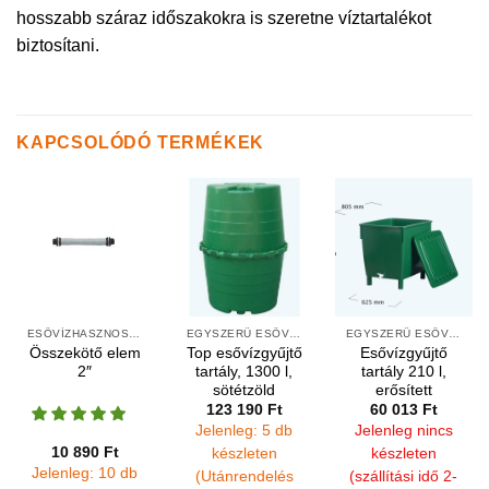
hosszabb száraz időszakokra is szeretne víztartalékot
biztosítani.
KAPCSOLÓDÓ TERMÉKEK
ESŐVÍZHASZNOSÍTÁS FELSZÍNI
EGYSZERŰ ESŐVÍZGYŰJTŐK
EGYSZERŰ ESŐVÍZGYŰJTŐK
Összekötő elem
Top esővízgyűjtő
Esővízgyűjtő
2″
tartály, 1300 l,
tartály 210 l,
sötétzöld
erősített
123 190
Ft
60 013
Ft
Jelenleg: 5 db
Jelenleg nincs
10 890
Ft
készleten
készleten
Jelenleg: 10 db
(Utánrendelés
(szállítási idő 2-