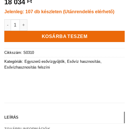
18 034
Ft
Jelenleg: 107 db készleten (Utánrendelés elérhető)
310 literes, kerek esővízgyűjtő tartály, zöld színű mennyiség
KOSÁRBA TESZEM
Cikkszám:
S0310
Kategóriák:
Egyszerű esővízgyűjtők
,
Esővíz hasznosítás
,
Esővízhasznosítás felszíni
LEÍRÁS