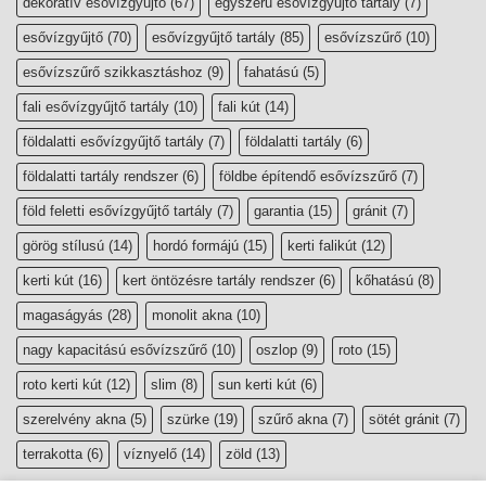
dekoratív esővízgyűjtő
(67)
egyszerű esővízgyűjtő tartály
(7)
esővízgyűjtő
(70)
esővízgyűjtő tartály
(85)
esővízszűrő
(10)
esővízszűrő szikkasztáshoz
(9)
fahatású
(5)
fali esővízgyűjtő tartály
(10)
fali kút
(14)
földalatti esővízgyűjtő tartály
(7)
földalatti tartály
(6)
földalatti tartály rendszer
(6)
földbe építendő esővízszűrő
(7)
föld feletti esővízgyűjtő tartály
(7)
garantia
(15)
gránit
(7)
görög stílusú
(14)
hordó formájú
(15)
kerti falikút
(12)
kerti kút
(16)
kert öntözésre tartály rendszer
(6)
kőhatású
(8)
magaságyás
(28)
monolit akna
(10)
nagy kapacitású esővízszűrő
(10)
oszlop
(9)
roto
(15)
roto kerti kút
(12)
slim
(8)
sun kerti kút
(6)
szerelvény akna
(5)
szürke
(19)
szűrő akna
(7)
sötét gránit
(7)
terrakotta
(6)
víznyelő
(14)
zöld
(13)