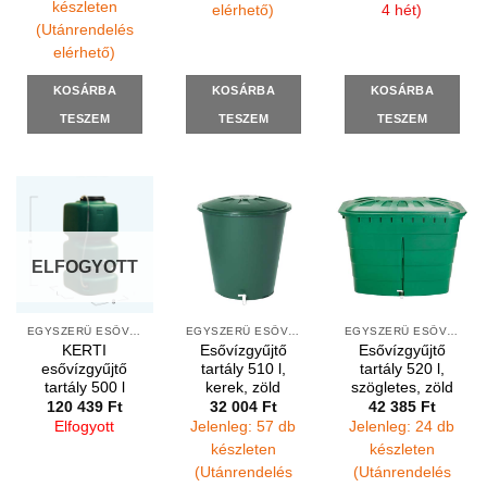
készleten
elérhető)
4 hét)
(Utánrendelés
elérhető)
KOSÁRBA
KOSÁRBA
KOSÁRBA
TESZEM
TESZEM
TESZEM
ELFOGYOTT
EGYSZERŰ ESŐVÍZGYŰJTŐK
EGYSZERŰ ESŐVÍZGYŰJTŐK
EGYSZERŰ ESŐVÍZGYŰJTŐK
KERTI
Esővízgyűjtő
Esővízgyűjtő
esővízgyűjtő
tartály 510 l,
tartály 520 l,
tartály 500 l
kerek, zöld
szögletes, zöld
120 439
Ft
32 004
Ft
42 385
Ft
Elfogyott
Jelenleg: 57 db
Jelenleg: 24 db
készleten
készleten
(Utánrendelés
(Utánrendelés