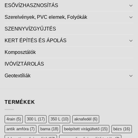
ESŐVÍZHASZNOSÍTÁS
Szerelvények, PVC elemek, Folyókák
SZENNYVÍZGYŰJTÉS
KERT ÉPÍTÉS ÉS ÁPOLÁS
Komposztálók
IVÓVÍZTÁROLÁS
Geotextíliák
TERMÉKEK
4rain
(5)
300 L
(17)
350 L
(10)
aknafedél
(6)
antik amfóra
(7)
barna
(18)
beépített virágültető
(15)
bézs
(16)