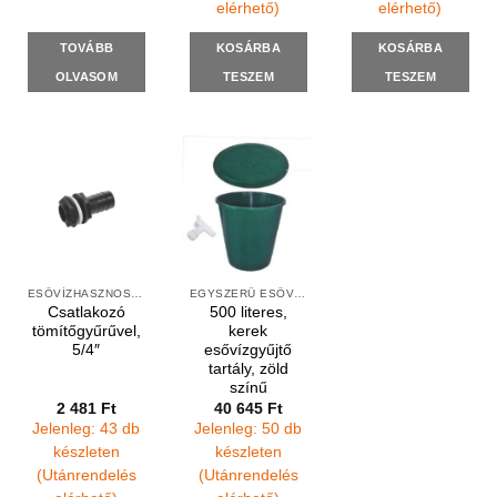
elérhető)
elérhető)
TOVÁBB
KOSÁRBA
KOSÁRBA
OLVASOM
TESZEM
TESZEM
ESŐVÍZHASZNOSÍTÁS FELSZÍNI
EGYSZERŰ ESŐVÍZGYŰJTŐK
Csatlakozó
500 literes,
tömítőgyűrűvel,
kerek
5/4″
esővízgyűjtő
tartály, zöld
színű
2 481
Ft
40 645
Ft
Jelenleg: 43 db
Jelenleg: 50 db
készleten
készleten
(Utánrendelés
(Utánrendelés