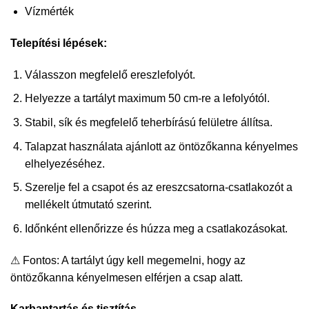
Vízmérték
Telepítési lépések:
Válasszon megfelelő ereszlefolyót.
Helyezze a tartályt maximum 50 cm-re a lefolyótól.
Stabil, sík és megfelelő teherbírású felületre állítsa.
Talapzat használata ajánlott az öntözőkanna kényelmes
elhelyezéséhez.
Szerelje fel a csapot és az ereszcsatorna-csatlakozót a
mellékelt útmutató szerint.
Időnként ellenőrizze és húzza meg a csatlakozásokat.
⚠ Fontos: A tartályt úgy kell megemelni, hogy az
öntözőkanna kényelmesen elférjen a csap alatt.
Karbantartás és tisztítás