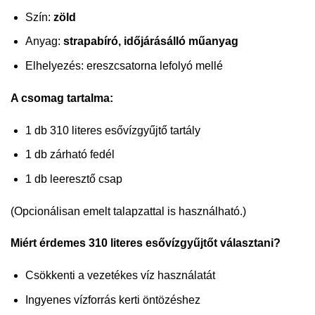
Szín:
zöld
Anyag:
strapabíró, időjárásálló műanyag
Elhelyezés: ereszcsatorna lefolyó mellé
A csomag tartalma:
1 db 310 literes esővízgyűjtő tartály
1 db zárható fedél
1 db leeresztő csap
(Opcionálisan emelt talapzattal is használható.)
Miért érdemes 310 literes esővízgyűjtőt választani?
Csökkenti a vezetékes víz használatát
Ingyenes vízforrás kerti öntözéshez