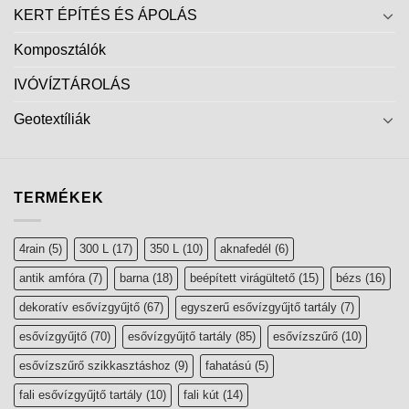
Copyright 2026 ©
esővízgyűjtő, szikkasztó webáruház
|
Website by
Lindividu Webdesign