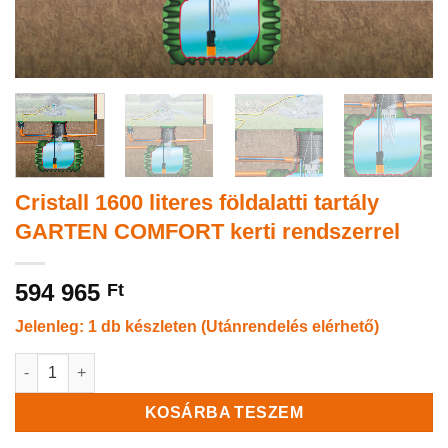
Cristall 1600 literes földalatti tartály
GARTEN COMFORT kerti rendszerrel
594 965
Ft
Jelenleg: 1 db készleten (Utánrendelés elérhető)
Cristall 1600 literes földalatti tartály GARTEN COMFORT kerti 
KOSÁRBA TESZEM