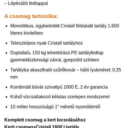
– Lépésálló fedlappal
A csomag tartozéka:
Monolitikus, egybeöntött Cristall földalatti tartály 1.600
literes kivitelben
Teleszkópos nyak Cristall tartályhoz
Duplafalú, 150 kg teherbírású PE tartályfedlap
gyermekbiztonsági zárral, gyepzöld színben
Tartályba akasztható szűrőkosár – háló lyukméret: 0,35
mm
Kombinált búvár szivattyú 1000 E, 2 év garancia
Külső vízcsatlakozó kétutas szelepes rendszerrel
10 méter hosszúságú 1″ méretű nyomótömlő
Komplett csomag a kert locsolásához
Kerti csomag+Cristall 1600 l tartály