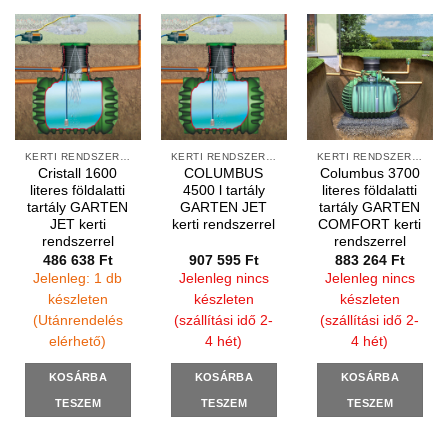
KAPCSOLAT
Címünk |
1103 Budapest, Noszlopy utca 2-6.
Telefon |
06 1 433-3318 / 06 1 433-3319
Mail |
megrendeles@suni-kft.hu
Nyitvatartás |
H-CS: 07:00 - 16:00
P: 07:00 - 15:00
INFORMÁCIÓK