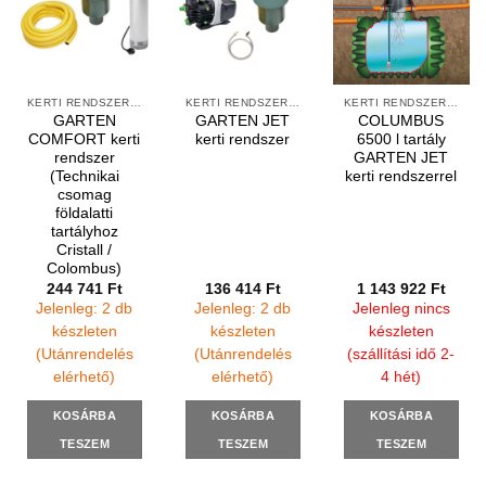
TESZEM
TESZEM
TESZEM
KERTI RENDSZEREK
KERTI RENDSZEREK
Columbus 4500
Cristall 2650
literes földalatti
literes földalatti
tartály GARTEN
tartály GARTEN
COMFORT kerti
JET kerti
rendszerrel
rendszerrel
1 015 922
Ft
582 570
Ft
Jelenleg nincs
Jelenleg: 1 db
készleten
készleten
(szállítási idő 2-
(Utánrendelés
4 hét)
elérhető)
KOSÁRBA
KOSÁRBA
TESZEM
TESZEM