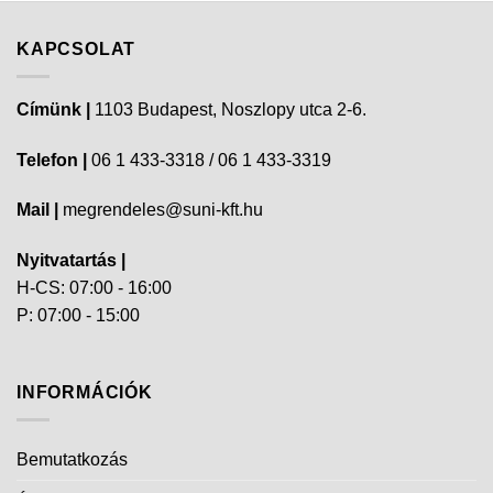
SZENNYVÍZGYŰJTÉS
KERT ÉPÍTÉS ÉS ÁPOLÁS
Komposztálók
IVÓVÍZTÁROLÁS
Geotextíliák
TERMÉKEK
4rain
(5)
300 L
(17)
350 L
(10)
aknafedél
(6)
antik amfóra
(7)
barna
(18)
beépített virágültető
(15)
bézs
(16)
dekoratív esővízgyűjtő
(67)
egyszerű esővízgyűjtő tartály
(7)
esővízgyűjtő
(70)
esővízgyűjtő tartály
(85)
esővízszűrő
(10)