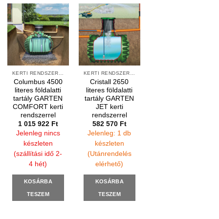
Bemutatkozás
Általános Szerződési Feltételek
Elállás a szerződéstől
Adatkezelési tájékoztató
Kapcsolatok
Szállítási információk
Gyakran ismételt kérdések
TERMÉK KATEGÓRIÁK
Esővíz szikkasztás
ESŐVÍZHASZNOSÍTÁS
Szerelvények, PVC elemek, Folyókák