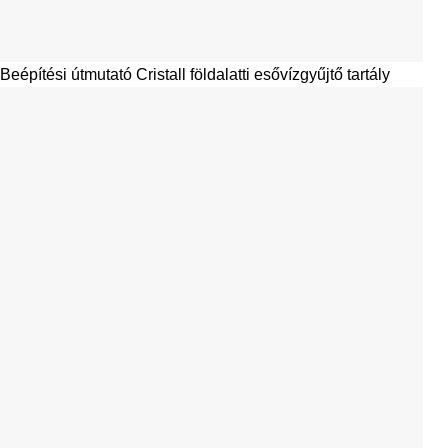
KERTI RENDSZEREK
KERTI RENDSZEREK
KERTI RENDSZEREK
GARTEN
GARTEN JET
COLUMBUS
COMFORT kerti
kerti rendszer
6500 l tartály
rendszer
GARTEN JET
(Technikai
kerti rendszerrel
csomag
földalatti
tartályhoz
Cristall /
Colombus)
244 741
Ft
136 414
Ft
1 143 922
Ft
Jelenleg: 2 db
Jelenleg: 2 db
Jelenleg nincs
készleten
készleten
készleten
(Utánrendelés
(Utánrendelés
(szállítási idő 2-
elérhető)
elérhető)
4 hét)
KOSÁRBA
KOSÁRBA
KOSÁRBA