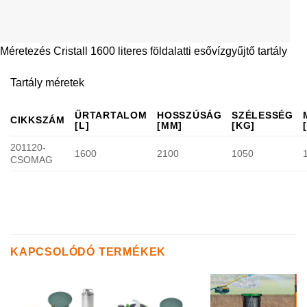
TESZEM
TESZEM
TESZEM
KERTI RENDSZEREK
KERTI RENDSZEREK
KERTI RENDSZEREK
Cristall 1600
COLUMBUS
Columbus 3700
literes földalatti
4500 l tartály
literes földalatti
tartály GARTEN
GARTEN JET
tartály GARTEN
JET kerti
kerti rendszerrel
COMFORT kerti
rendszerrel
rendszerrel
486 638
Ft
907 595
Ft
883 264
Ft
Jelenleg: 1 db
Jelenleg nincs
Jelenleg nincs
készleten
készleten
készleten
(Utánrendelés
(szállítási idő 2-
(szállítási idő 2-
elérhető)
4 hét)
4 hét)
KOSÁRBA
KOSÁRBA
KOSÁRBA