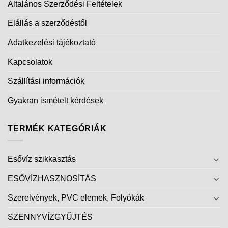
esővízszűrő szikkasztáshoz
(9)
fahatású
(5)
fali esővízgyűjtő tartály
(10)
fali kút
(14)
földalatti esővízgyűjtő tartály
(7)
földalatti tartály
(6)
földalatti tartály rendszer
(6)
földbe építendő esővízszűrő
(7)
föld feletti esővízgyűjtő tartály
(7)
garantia
(15)
gránit
(7)
görög stílusú
(14)
hordó formájú
(15)
kerti falikút
(12)
kerti kút
(16)
kert öntözésre tartály rendszer
(6)
kőhatású
(8)
magaságyás
(28)
monolit akna
(10)
nagy kapacitású esővízszűrő
(10)
oszlop
(9)
roto
(15)
roto kerti kút
(12)
slim
(8)
sun kerti kút
(6)
szerelvény akna
(5)
szürke
(19)
szűrő akna
(7)
sötét gránit
(7)
terrakotta
(6)
víznyelő
(14)
zöld
(13)