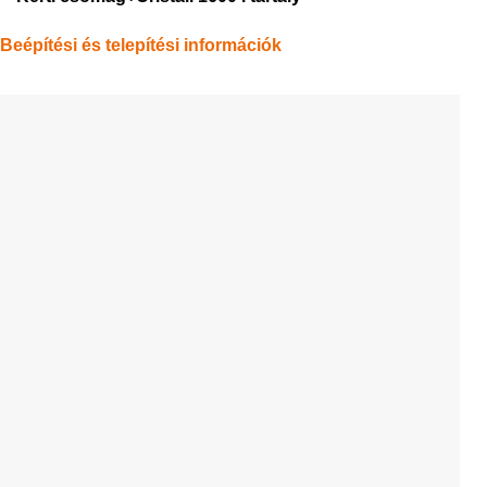
Beépítési és telepítési információk
Beépítési útmutató Cristall földalatti esővízgyűjtő tartály
Méretezés Cristall 1600 literes földalatti esővízgyűjtő tartály
Tartály méretek
ŰRTARTALOM
HOSSZÚSÁG
SZÉLESSÉG
CIKKSZÁM
[L]
[MM]
[KG]
201120-
1600
2100
1050
CSOMAG
KAPCSOLÓDÓ TERMÉKEK