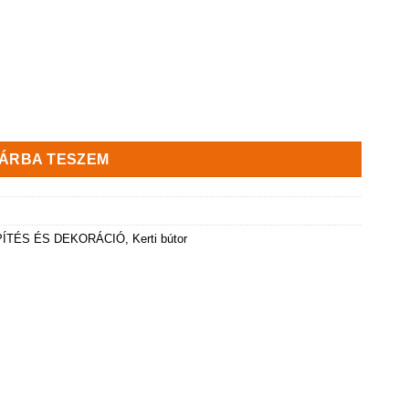
res, antracit színű mennyiség
ÁRBA TESZEM
PÍTÉS ÉS DEKORÁCIÓ
,
Kerti bútor