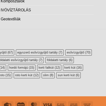
Komposztálók
IVÓVÍZTÁROLÁS
Geotextíliák
yűjtő
(67)
egyszerű esővízgyűjtő tartály
(7)
esővízgyűjtő
(70)
öldalatti esővízgyűjtő tartály
(7)
földalatti tartály
(6)
(14)
hordó formájú
(15)
kerti falikút
(12)
kerti kút
(16)
roto
(15)
roto kerti kút
(12)
slim
(8)
sun kerti kút
(6)