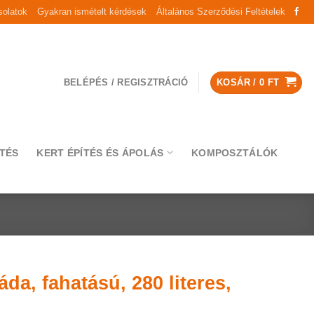
olatok
Gyakran ismételt kérdések
Általános Szerződési Feltételek
BELÉPÉS / REGISZTRÁCIÓ
KOSÁR /
0
FT
TÉS
KERT ÉPÍTÉS ÉS ÁPOLÁS
KOMPOSZTÁLÓK
da, fahatású, 280 literes,