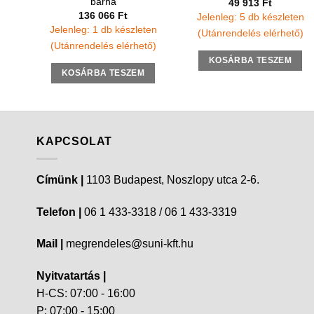
barna
49 913
Ft
136 066
Ft
Jelenleg: 5 db készleten
Jelenleg: 1 db készleten
(Utánrendelés elérhető)
(Utánrendelés elérhető)
KOSÁRBA TESZEM
KOSÁRBA TESZEM
KAPCSOLAT
Címünk |
1103 Budapest, Noszlopy utca 2-6.
Telefon |
06 1 433-3318 / 06 1 433-3319
Mail |
megrendeles@suni-kft.hu
Nyitvatartás |
H-CS: 07:00 - 16:00
P: 07:00 - 15:00