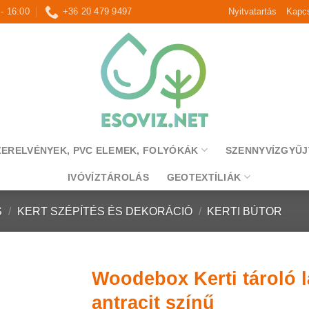
 - 16:00
+36 20 479 9497
Nyitvatartás
Kapcs
ZERELVÉNYEK, PVC ELEMEK, FOLYÓKÁK
SZENNYVÍZGYŰJ
IVÓVÍZTÁROLÁS
GEOTEXTÍLIÁK
S
/
KERT SZÉPÍTÉS ÉS DEKORÁCIÓ
/
KERTI BÚTOR
Woodebox Kerti tároló lá
antracit színű