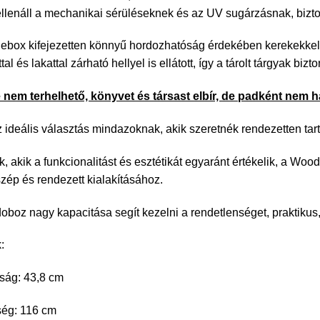
llenáll a mechanikai sérüléseknek és az UV sugárzásnak, biztos
box kifejezetten könnyű hordozhatóság érdekében kerekekkel é
tal és lakattal zárható hellyel is ellátott, így a tárolt tárgyak bi
e nem terhelhető, könyvet és társast elbír, de padként nem 
 ideális választás mindazoknak, akik szeretnék rendezetten tarta
, akik a funkcionalitást és esztétikát egyaránt értékelik, a Woo
 szép és rendezett kialakításához.
 doboz nagy kapacitása segít kezelni a rendetlenséget, praktiku
:
ság: 43,8 cm
ség: 116 cm