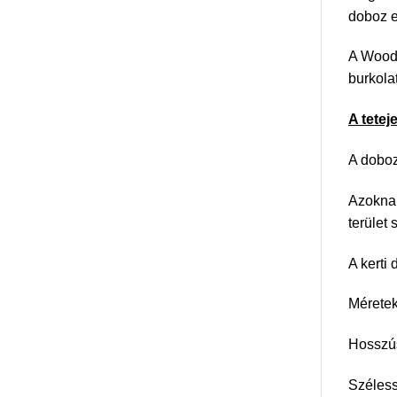
doboz e
A Woode
burkolat
A tetej
A doboz
Azoknak
terület
A kerti
Méretek
Hosszú
Széles