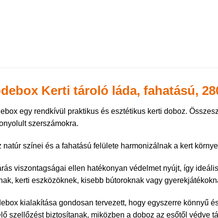
ebox Kerti tároló láda, fahatású, 280 
box egy rendkívül praktikus és esztétikus kerti doboz. Összes
onyolult szerszámokra.
 natúr színei és a fahatású felülete harmonizálnak a kert környez
árás viszontagságai ellen hatékonyan védelmet nyújt, így ideális
nak, kerti eszközöknek, kisebb bútoroknak vagy gyerekjátékokn
box kialakítása gondosan tervezett, hogy egyszerre könnyű és 
lő szellőzést biztosítanak, miközben a doboz az esőtől védve tá