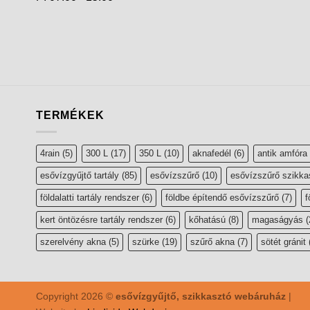
TERMÉKEK
4rain
(5)
300 L
(17)
350 L
(10)
aknafedél
(6)
antik amfóra
esővízgyűjtő tartály
(85)
esővízszűrő
(10)
esővízszűrő szikka
földalatti tartály rendszer
(6)
földbe építendő esővízszűrő
(7)
f
kert öntözésre tartály rendszer
(6)
kőhatású
(8)
magaságyás
(
szerelvény akna
(5)
szürke
(19)
szűrő akna
(7)
sötét gránit
Copyright 2026 ©
esővízgyűjtő, szikkasztó webáruház
|