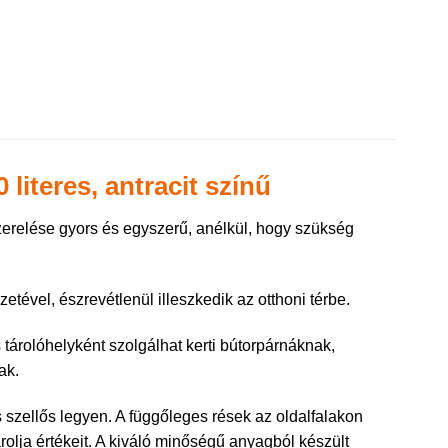
literes, antracit színű
zerelése gyors és egyszerű, anélkül, hogy szükség
etével, észrevétlenül illeszkedik az otthoni térbe.
 tárolóhelyként szolgálhat kerti bútorpárnáknak,
ak.
szellős legyen. A függőleges rések az oldalfalakon
rolja értékeit. A kiváló minőségű anyagból készült