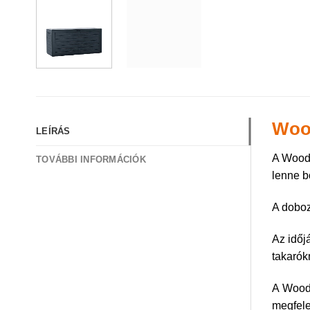
Wood
LEÍRÁS
A Woode
TOVÁBBI INFORMÁCIÓK
lenne b
A doboz
Az időj
takarók
A Woode
megfele