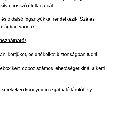
ítva hosszú élettartamát.
s oldalsó fogantyúkkal rendelkezik. Széles
ztonságban vannak.
használható!
ni kertjüket, és értékeiket biztonságban tudni.
debox kerti doboz számos lehetőséget kínál a kerti
s, kerekeken könnyen mozgatható tárolóhely.