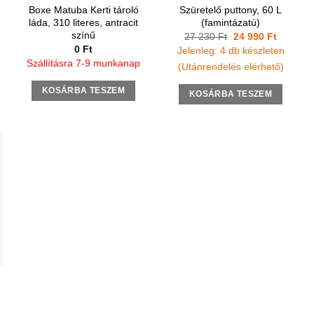
Boxe Matuba Kerti tároló
Szüretelő puttony, 60 L
láda, 310 literes, antracit
(famintázatú)
színű
Original
Current
27 230
Ft
24 990
Ft
price
price
0
Ft
Jelenleg: 4 db készleten
was:
is:
Szállításra 7-9 munkanap
27
24
(Utánrendelés elérhető)
230 Ft.
990 Ft.
KOSÁRBA TESZEM
KOSÁRBA TESZEM