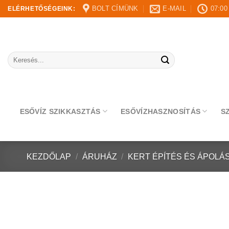
Skip
BOLT CÍMÜNK
E-MAIL
07:00
ELÉRHETŐSÉGEINK:
to
content
Keresés
a
következőre:
ESŐVÍZ SZIKKASZTÁS
ESŐVÍZHASZNOSÍTÁS
S
KEZDŐLAP
/
ÁRUHÁZ
/
KERT ÉPÍTÉS ÉS ÁPOLÁ