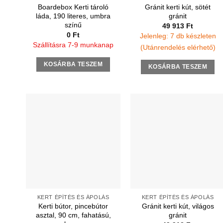
Boardebox Kerti tároló
Gránit kerti kút, sötét
láda, 190 literes, umbra
gránit
színű
49 913
Ft
0
Ft
Jelenleg: 7 db készleten
Szállításra 7-9 munkanap
(Utánrendelés elérhető)
KOSÁRBA TESZEM
KOSÁRBA TESZEM
KERT ÉPÍTÉS ÉS ÁPOLÁS
KERT ÉPÍTÉS ÉS ÁPOLÁS
Kerti bútor, pincebútor
Gránit kerti kút, világos
asztal, 90 cm, fahatású,
gránit