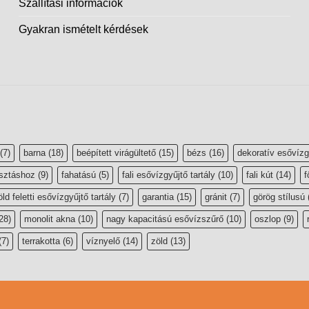
Szállítási információk
Gyakran ismételt kérdések
(7)
barna
(18)
beépített virágültető
(15)
bézs
(16)
dekoratív esővízg
sztáshoz
(9)
fahatású
(5)
fali esővízgyűjtő tartály
(10)
fali kút
(14)
f
öld feletti esővízgyűjtő tartály
(7)
garantia
(15)
gránit
(7)
görög stílusú
28)
monolit akna
(10)
nagy kapacitású esővízszűrő
(10)
oszlop
(9)
(7)
terrakotta
(6)
víznyelő
(14)
zöld
(13)