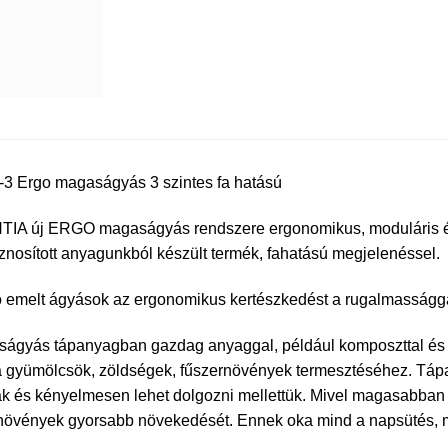
3 Ergo magaságyás 3 szintes fa hatású
A új ERGO magaságyás rendszere ergonomikus, moduláris és m
znosított anyagunkból készült termék, fahatású megjelenéssel.
 emelt ágyások az ergonomikus kertészkedést a rugalmassággal 
ágyás tápanyagban gazdag anyaggal, például komposzttal és kerti
a gyümölcsök, zöldségek, fűszernövények termesztéséhez. Tápan
ak és kényelmesen lehet dolgozni mellettük. Mivel magasabban h
 növények gyorsabb növekedését. Ennek oka mind a napsütés, m