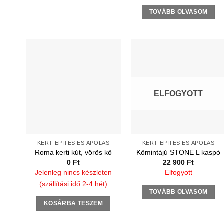
TOVÁBB OLVASOM
ELFOGYOTT
KERT ÉPÍTÉS ÉS ÁPOLÁS
KERT ÉPÍTÉS ÉS ÁPOLÁS
Roma kerti kút, vörös kő
Kőmintájú STONE L kaspó
0
Ft
22 900
Ft
Jelenleg nincs készleten
Elfogyott
(szállítási idő 2-4 hét)
TOVÁBB OLVASOM
KOSÁRBA TESZEM