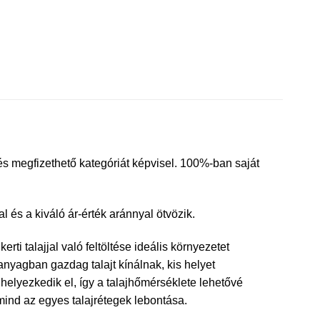
egfizethető kategóriát képvisel. 100%-ban saját
és a kiváló ár-érték aránnyal ötvözik.
 talajjal való feltöltése ideális környezetet
yagban gazdag talajt kínálnak, kis helyet
elyezkedik el, így a talajhőmérséklete lehetővé
ind az egyes talajrétegek lebontása.