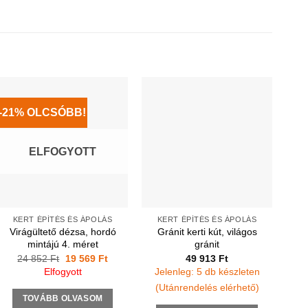
-21% OLCSÓBB!
ELFOGYOTT
KERT ÉPÍTÉS ÉS ÁPOLÁS
KERT ÉPÍTÉS ÉS ÁPOLÁS
Virágültető dézsa, hordó
Gránit kerti kút, világos
mintájú 4. méret
gránit
Original
Current
24 852
Ft
19 569
Ft
49 913
Ft
price
price
Elfogyott
Jelenleg: 5 db készleten
was:
is:
24
19
(Utánrendelés elérhető)
852 Ft.
569 Ft.
TOVÁBB OLVASOM