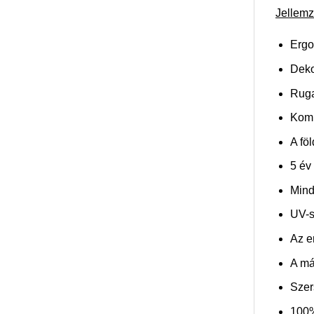
Jellemz
Ergo
Dekor
Ruga
Komp
A fö
5 év
Mind
UV-s
Az e
A má
Szer
100%