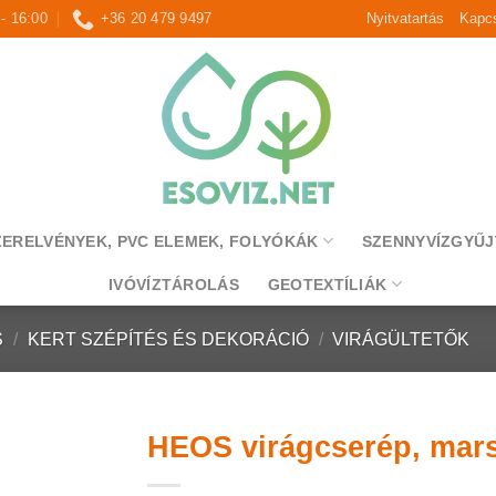
 - 16:00
+36 20 479 9497
Nyitvatartás
Kapcs
ZERELVÉNYEK, PVC ELEMEK, FOLYÓKÁK
SZENNYVÍZGYŰJ
IVÓVÍZTÁROLÁS
GEOTEXTÍLIÁK
S
/
KERT SZÉPÍTÉS ÉS DEKORÁCIÓ
/
VIRÁGÜLTETŐK
HEOS virágcserép, mars