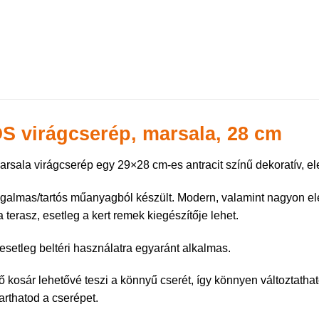
S virágcserép, marsala, 28 cm
rsala virágcserép egy 29×28 cm-es antracit színű dekoratív, el
ugalmas/tartós műanyagból készült. Modern, valamint nagyon ele
 terasz, esetleg a kert remek kiegészítője lehet.
, esetleg beltéri használatra egyaránt alkalmas.
tő kosár lehetővé teszi a könnyű cserét, így könnyen változtat
arthatod a cserépet.