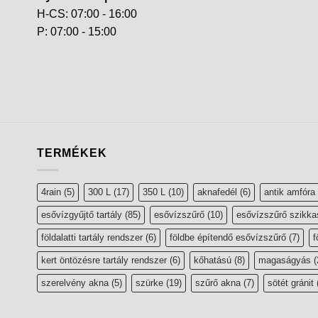
H-CS: 07:00 - 16:00
P: 07:00 - 15:00
TERMÉKEK
4rain
(5)
300 L
(17)
350 L
(10)
aknafedél
(6)
antik amfóra
esővízgyűjtő tartály
(85)
esővízszűrő
(10)
esővízszűrő szikka
földalatti tartály rendszer
(6)
földbe építendő esővízszűrő
(7)
f
kert öntözésre tartály rendszer
(6)
kőhatású
(8)
magaságyás
(
szerelvény akna
(5)
szürke
(19)
szűrő akna
(7)
sötét gránit