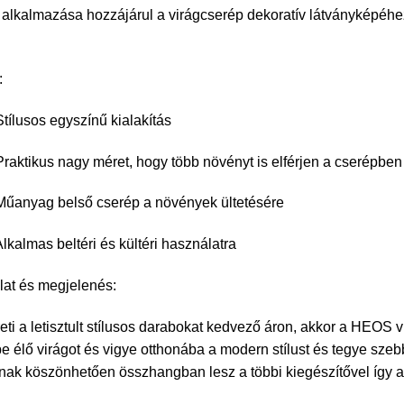
 alkalmazása hozzájárul a virágcserép dekoratív látványképéh
:
usos egyszínű kialakítás
ikus nagy méret, hogy több növényt is elférjen a cserépben
yag belső cserép a növények ültetésére
mas beltéri és kültéri használatra
at és megjelenés:
eti a letisztult stílusos darabokat kedvező áron, akkor a HEOS 
e élő virágot és vigye otthonába a modern stílust és tegye szebbé
nak köszönhetően összhangban lesz a többi kiegészítővel így a 