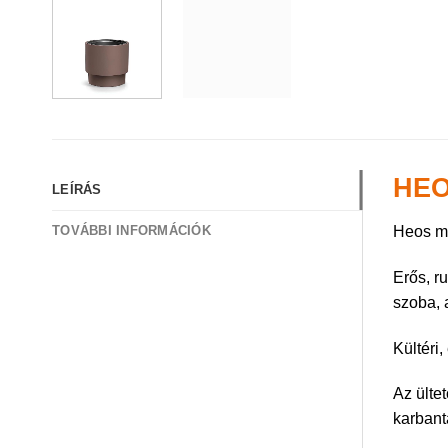
HEO
LEÍRÁS
Heos ma
TOVÁBBI INFORMÁCIÓK
Erős, r
szoba, a
Kültéri
Az ülte
karbant