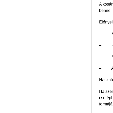
A kosár
benne.
Előnyei
– Stíl
– Prakt
– Műan
– Alkal
Használ
Ha szer
cserépb
formájá