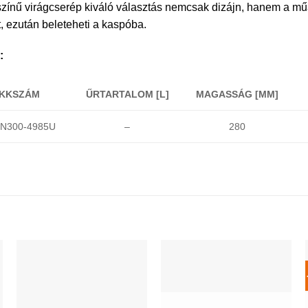
zínű virágcserép kiváló választás nemcsak dizájn, hanem a műa
, ezután beleteheti a kaspóba.
:
IKKSZÁM
ŰRTARTALOM [L]
MAGASSÁG [MM]
N300-4985U
–
280