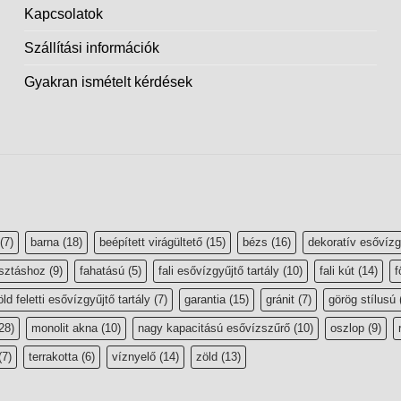
Kapcsolatok
Szállítási információk
Gyakran ismételt kérdések
(7)
barna
(18)
beépített virágültető
(15)
bézs
(16)
dekoratív esővízg
sztáshoz
(9)
fahatású
(5)
fali esővízgyűjtő tartály
(10)
fali kút
(14)
f
öld feletti esővízgyűjtő tartály
(7)
garantia
(15)
gránit
(7)
görög stílusú
28)
monolit akna
(10)
nagy kapacitású esővízszűrő
(10)
oszlop
(9)
(7)
terrakotta
(6)
víznyelő
(14)
zöld
(13)