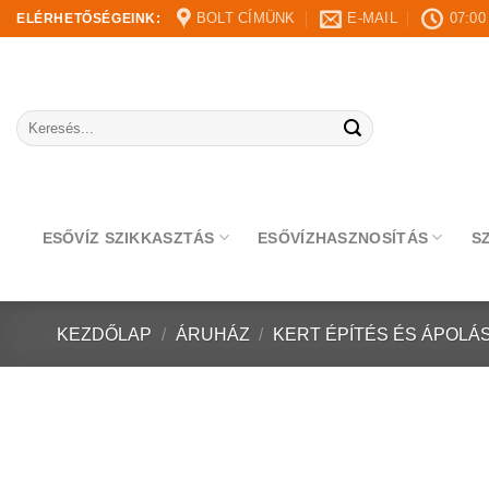
Skip
BOLT CÍMÜNK
E-MAIL
07:00
ELÉRHETŐSÉGEINK:
to
content
Keresés
a
következőre:
ESŐVÍZ SZIKKASZTÁS
ESŐVÍZHASZNOSÍTÁS
S
KEZDŐLAP
/
ÁRUHÁZ
/
KERT ÉPÍTÉS ÉS ÁPOLÁ