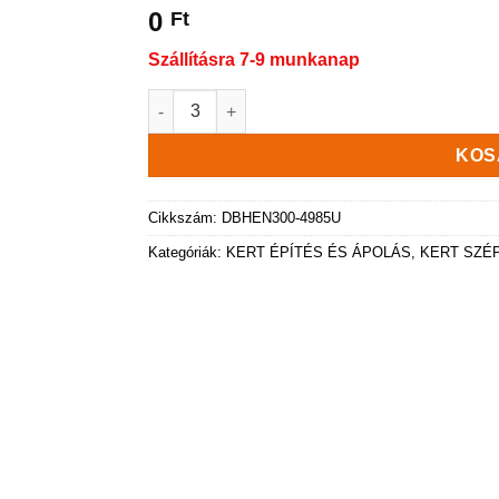
0
Ft
Szállításra 7-9 munkanap
HEOS virágcserép, marsala, 28 cm mennyiség
KOS
Cikkszám:
DBHEN300-4985U
Kategóriák:
KERT ÉPÍTÉS ÉS ÁPOLÁS
,
KERT SZÉ