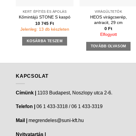
KERT ÉPÍTÉS ÉS ÁPOLÁS
VIRÁGÜLTETŐK
HEOS virágcserép,
Kőmintájú STONE S kaspó
antracit, 29 cm
10 745
Ft
0
Ft
Jelenleg: 13 db készleten
Elfogyott
KOSÁRBA TESZEM
TOVÁBB OLVASOM
KAPCSOLAT
Címünk |
1103 Budapest, Noszlopy utca 2-6.
Telefon |
06 1 433-3318 / 06 1 433-3319
Mail |
megrendeles@suni-kft.hu
Nyitvatartás |