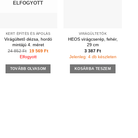
ELFOGYOTT
KERT ÉPÍTÉS ÉS ÁPOLÁS
VIRÁGÜLTETŐK
Virágültető dézsa, hordó
HEOS virágcserép, fehér,
mintájú 4. méret
29 cm
Original
Current
24 852
Ft
19 569
Ft
3 387
Ft
price
price
Elfogyott
Jelenleg: 4 db készleten
was:
is:
24
19
852 Ft.
569 Ft.
TOVÁBB OLVASOM
KOSÁRBA TESZEM