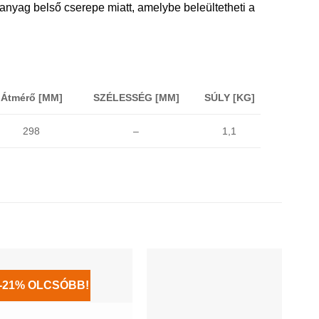
nyag belső cserepe miatt, amelybe beleültetheti a
Átmérő [MM]
SZÉLESSÉG [MM]
SÚLY [KG]
1,1
298
–
-21% OLCSÓBB!