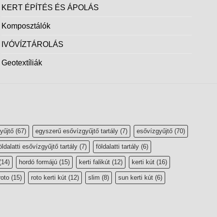
KERT ÉPÍTÉS ÉS ÁPOLÁS
Komposztálók
IVÓVÍZTÁROLÁS
Geotextíliák
yűjtő
(67)
egyszerű esővízgyűjtő tartály
(7)
esővízgyűjtő
(70)
öldalatti esővízgyűjtő tartály
(7)
földalatti tartály
(6)
(14)
hordó formájú
(15)
kerti falikút
(12)
kerti kút
(16)
roto
(15)
roto kerti kút
(12)
slim
(8)
sun kerti kút
(6)