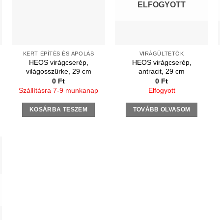
ELFOGYOTT
KERT ÉPÍTÉS ÉS ÁPOLÁS
VIRÁGÜLTETŐK
HEOS virágcserép,
HEOS virágcserép,
világosszürke, 29 cm
antracit, 29 cm
0
Ft
0
Ft
Szállításra 7-9 munkanap
Elfogyott
KOSÁRBA TESZEM
TOVÁBB OLVASOM