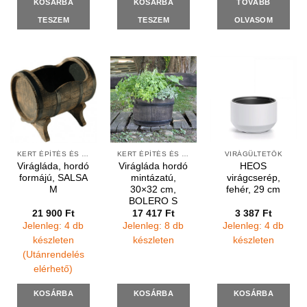
KOSÁRBA
KOSÁRBA
TOVÁBB
TESZEM
TESZEM
OLVASOM
KERT ÉPÍTÉS ÉS ÁPOLÁS
KERT ÉPÍTÉS ÉS ÁPOLÁS
VIRÁGÜLTETŐK
Virágláda, hordó
Virágláda hordó
HEOS
formájú, SALSA
mintázatú,
virágcserép,
M
30×32 cm,
fehér, 29 cm
BOLERO S
21 900
Ft
17 417
Ft
3 387
Ft
Jelenleg: 4 db
Jelenleg: 8 db
Jelenleg: 4 db
készleten
készleten
készleten
(Utánrendelés
elérhető)
KOSÁRBA
KOSÁRBA
KOSÁRBA