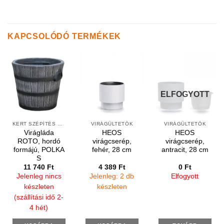
KAPCSOLÓDÓ TERMÉKEK
ELFOGYOTT
KERT SZÉPÍTÉS ÉS DEKORÁCIÓ
VIRÁGÜLTETŐK
VIRÁGÜLTETŐK
Virágláda
HEOS
HEOS
ROTO, hordó
virágcserép,
virágcserép,
formájú, POLKA
fehér, 28 cm
antracit, 28 cm
S
11 740
Ft
4 389
Ft
0
Ft
Jelenleg nincs
Jelenleg: 2 db
Elfogyott
készleten
készleten
(szállítási idő 2-
4 hét)