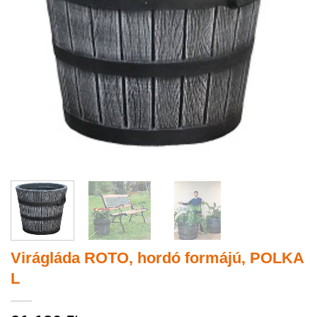
Virágláda ROTO, hordó formájú, POLKA
L