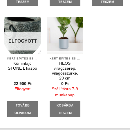
TESZEM
TESZEM
TESZEM
ELFOGYOTT
KERT ÉPÍTÉS ÉS ÁPOLÁS
KERT ÉPÍTÉS ÉS ÁPOLÁS
Kőmintájú
HEOS
STONE L kaspó
virágcserép,
világosszürke,
29 cm
22 900
Ft
0
Ft
Elfogyott
Szállításra 7-9
munkanap
TOVÁBB
KOSÁRBA
OLVASOM
TESZEM