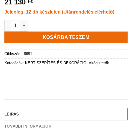
21 130
Ft
Jelenleg: 12 db készleten (Utánrendelés elérhető)
Virágláda ROTO, hordó formájú, POLKA L mennyiség
KOSÁRBA TESZEM
Cikkszám:
6691
Kategóriák:
KERT SZÉPÍTÉS ÉS DEKORÁCIÓ
,
Virágültetők
LEÍRÁS
TOVÁBBI INFORMÁCIÓK