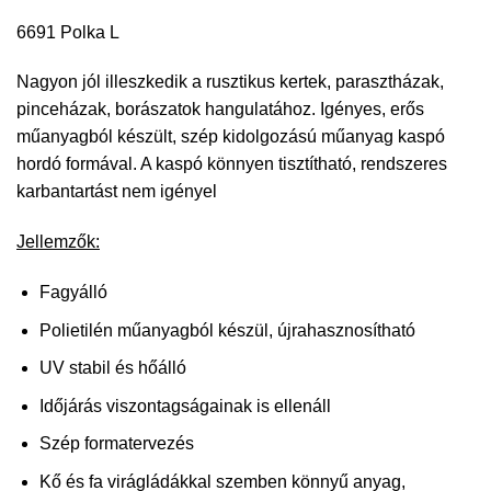
6691 Polka L
Nagyon jól illeszkedik a rusztikus kertek, parasztházak,
pinceházak, borászatok hangulatához. Igényes, erős
műanyagból készült, szép kidolgozású műanyag kaspó
hordó formával. A kaspó könnyen tisztítható, rendszeres
karbantartást nem igényel
Jellemzők:
Fagyálló
Polietilén műanyagból készül, újrahasznosítható
UV stabil és hőálló
Időjárás viszontagságainak is ellenáll
Szép formatervezés
Kő és fa virágládákkal szemben könnyű anyag,