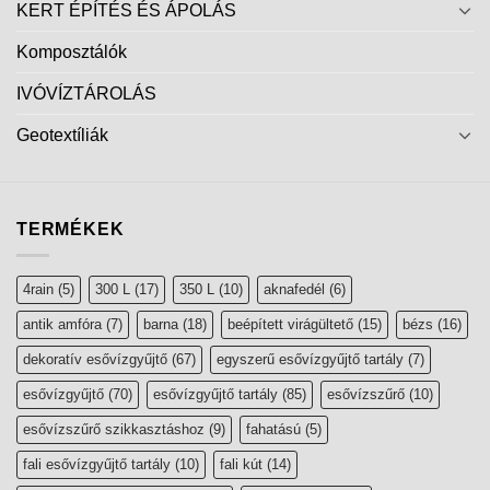
KERT ÉPÍTÉS ÉS ÁPOLÁS
Komposztálók
IVÓVÍZTÁROLÁS
Geotextíliák
TERMÉKEK
4rain
(5)
300 L
(17)
350 L
(10)
aknafedél
(6)
antik amfóra
(7)
barna
(18)
beépített virágültető
(15)
bézs
(16)
dekoratív esővízgyűjtő
(67)
egyszerű esővízgyűjtő tartály
(7)
esővízgyűjtő
(70)
esővízgyűjtő tartály
(85)
esővízszűrő
(10)
esővízszűrő szikkasztáshoz
(9)
fahatású
(5)
fali esővízgyűjtő tartály
(10)
fali kút
(14)