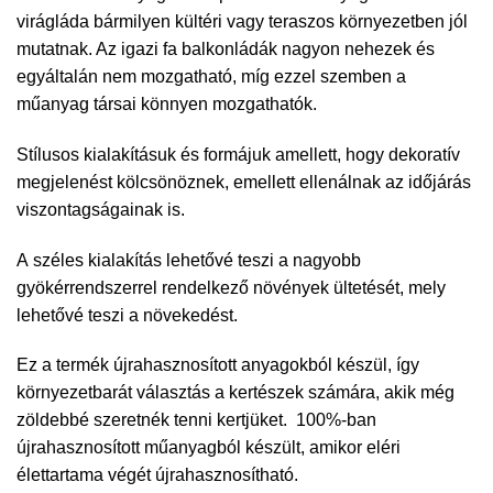
virágláda bármilyen kültéri vagy teraszos környezetben jól
mutatnak. Az igazi fa balkonládák nagyon nehezek és
egyáltalán nem mozgatható, míg ezzel szemben a
műanyag társai könnyen mozgathatók.
Stílusos kialakításuk és formájuk amellett, hogy dekoratív
megjelenést kölcsönöznek, emellett ellenálnak az időjárás
viszontagságainak is.
A széles kialakítás lehetővé teszi a nagyobb
gyökérrendszerrel rendelkező növények ültetését, mely
lehetővé teszi a növekedést.
Ez a termék újrahasznosított anyagokból készül, így
környezetbarát választás a kertészek számára, akik még
zöldebbé szeretnék tenni kertjüket. 100%-ban
újrahasznosított műanyagból készült, amikor eléri
élettartama végét újrahasznosítható.