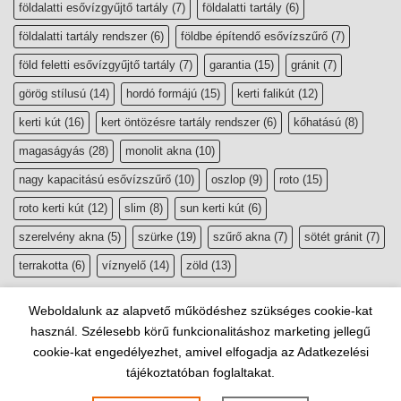
földalatti esővízgyűjtő tartály
(7)
földalatti tartály
(6)
földalatti tartály rendszer
(6)
földbe építendő esővízszűrő
(7)
föld feletti esővízgyűjtő tartály
(7)
garantia
(15)
gránit
(7)
görög stílusú
(14)
hordó formájú
(15)
kerti falikút
(12)
kerti kút
(16)
kert öntözésre tartály rendszer
(6)
kőhatású
(8)
magaságyás
(28)
monolit akna
(10)
nagy kapacitású esővízszűrő
(10)
oszlop
(9)
roto
(15)
roto kerti kút
(12)
slim
(8)
sun kerti kút
(6)
szerelvény akna
(5)
szürke
(19)
szűrő akna
(7)
sötét gránit
(7)
terrakotta
(6)
víznyelő
(14)
zöld
(13)
Weboldalunk az alapvető működéshez szükséges cookie-kat
használ. Szélesebb körű funkcionalitáshoz marketing jellegű
cookie-kat engedélyezhet, amivel elfogadja az Adatkezelési
tájékoztatóban foglaltakat.
Copyright 2026 ©
esővízgyűjtő, szikkasztó webáruház
|
Website by
Lindividu Webdesign