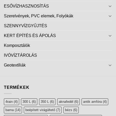
ESŐVÍZHASZNOSÍTÁS
Szerelvények, PVC elemek, Folyókák
SZENNYVÍZGYŰJTÉS
KERT ÉPÍTÉS ÉS ÁPOLÁS
Komposztálók
IVÓVÍZTÁROLÁS
Geotextíliák
TERMÉKEK
4rain
(4)
300 L
(6)
350 L
(6)
aknafedél
(6)
antik amfóra
(4)
barna
(14)
beépített virágültető
(7)
bézs
(6)