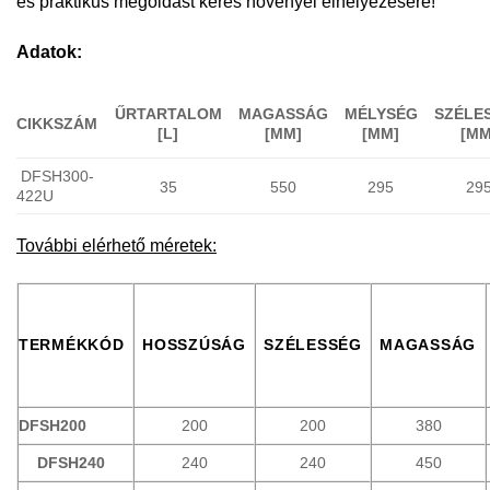
és praktikus megoldást keres növényei elhelyezésére!
Adatok:
ŰRTARTALOM
MAGASSÁG
MÉLYSÉG
SZÉLE
CIKKSZÁM
[L]
[MM]
[MM]
[MM
DFSH300-
35
550
295
29
422U
További elérhető méretek:
TERMÉKKÓD
HOSSZÚSÁG
SZÉLESSÉG
MAGASSÁG
DFSH200
200
200
380
DFSH240
240
240
450