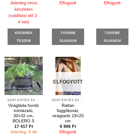
Jelenleg nincs
Elfogyott
Elfogyott
készleten
(szállítási idő 2-
4 hét)
KOSÁRBA
TOVÁBB
TOVÁBB
TESZEM
OLVASOM
OLVASOM
ELFOGYOTT
KERT ÉPÍTÉS ÉS ÁPOLÁS
KERT ÉPÍTÉS ÉS ÁPOLÁS
Virágláda hordó
Rattan
mintázatú,
függőkosár,
30×32 cm,
virágtartó 19×25
BOLERO S
cm
17 417
Ft
6 906
Ft
Jelenleg: 8 db
Elfogyott