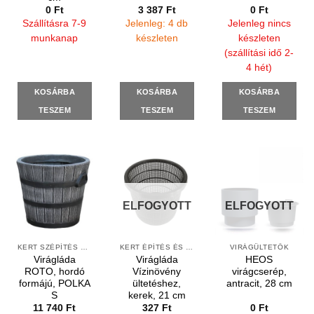
0
Ft
3 387
Ft
0
Ft
Szállításra 7-9
Jelenleg: 4 db
Jelenleg nincs
munkanap
készleten
készleten
(szállítási idő 2-
4 hét)
KOSÁRBA
KOSÁRBA
KOSÁRBA
TESZEM
TESZEM
TESZEM
ELFOGYOTT
ELFOGYOTT
KERT SZÉPÍTÉS ÉS DEKORÁCIÓ
KERT ÉPÍTÉS ÉS ÁPOLÁS
VIRÁGÜLTETŐK
Virágláda
Virágláda
HEOS
ROTO, hordó
Vízinövény
virágcserép,
formájú, POLKA
ültetéshez,
antracit, 28 cm
S
kerek, 21 cm
11 740
Ft
327
Ft
0
Ft