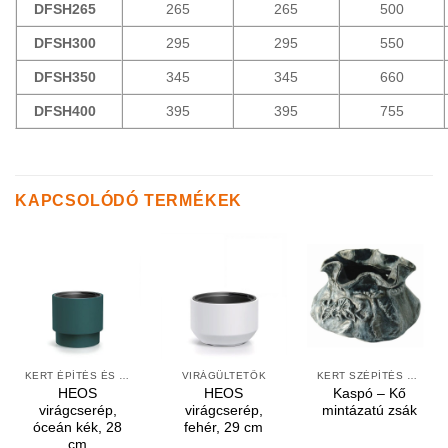
DFSH265
265
265
500
DFSH300
295
295
550
DFSH350
345
345
660
DFSH400
395
395
755
KAPCSOLÓDÓ TERMÉKEK
KERT ÉPÍTÉS ÉS ÁPOLÁS
VIRÁGÜLTETŐK
KERT SZÉPÍTÉS ÉS DEKORÁCIÓ
HEOS
HEOS
Kaspó – Kő
virágcserép,
virágcserép,
mintázatú zsák
óceán kék, 28
fehér, 29 cm
cm