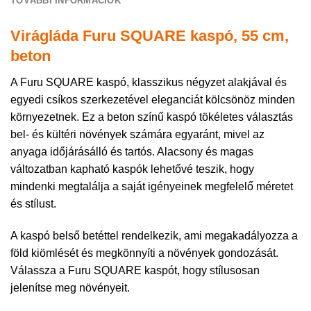
TOVÁBBI INFORMÁCIÓK
Virágláda Furu SQUARE kaspó, 55 cm,
beton
A Furu SQUARE kaspó, klasszikus négyzet alakjával és
egyedi csíkos szerkezetével eleganciát kölcsönöz minden
környezetnek. Ez a beton színű kaspó tökéletes választás
bel- és kültéri növények számára egyaránt, mivel az
anyaga időjárásálló és tartós. Alacsony és magas
változatban kapható kaspók lehetővé teszik, hogy
mindenki megtalálja a saját igényeinek megfelelő méretet
és stílust.
A kaspó belső betéttel rendelkezik, ami megakadályozza a
föld kiömlését és megkönnyíti a növények gondozását.
Válassza a Furu SQUARE kaspót, hogy stílusosan
jelenítse meg növényeit.