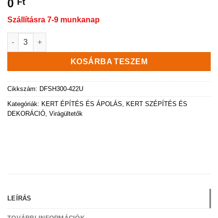
0
Ft
Szállításra 7-9 munkanap
Virágláda Furu SQUARE kaspó, 55 cm, beton mennyiség
KOSÁRBA TESZEM
Cikkszám:
DFSH300-422U
Kategóriák:
KERT ÉPÍTÉS ÉS ÁPOLÁS
,
KERT SZÉPÍTÉS ÉS
DEKORÁCIÓ
,
Virágültetők
LEÍRÁS