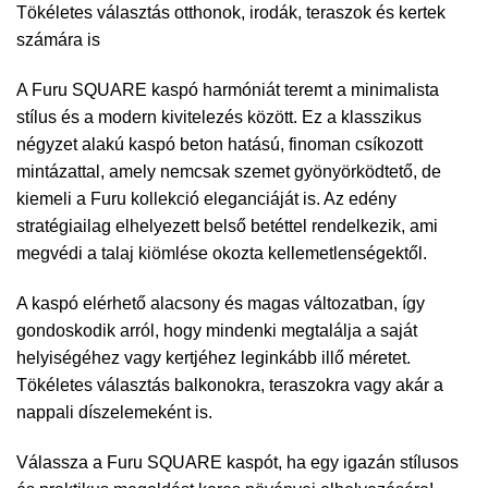
Tökéletes választás otthonok, irodák, teraszok és kertek
számára is
A Furu SQUARE kaspó harmóniát teremt a minimalista
stílus és a modern kivitelezés között. Ez a klasszikus
négyzet alakú kaspó beton hatású, finoman csíkozott
mintázattal, amely nemcsak szemet gyönyörködtető, de
kiemeli a Furu kollekció eleganciáját is. Az edény
stratégiailag elhelyezett belső betéttel rendelkezik, ami
megvédi a talaj kiömlése okozta kellemetlenségektől.
A kaspó elérhető alacsony és magas változatban, így
gondoskodik arról, hogy mindenki megtalálja a saját
helyiségéhez vagy kertjéhez leginkább illő méretet.
Tökéletes választás balkonokra, teraszokra vagy akár a
nappali díszelemeként is.
Válassza a Furu SQUARE kaspót, ha egy igazán stílusos