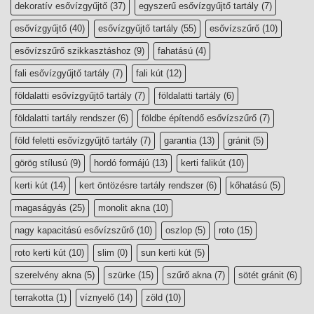
dekoratív esővízgyűjtő
(37)
egyszerű esővízgyűjtő tartály
(7)
esővízgyűjtő
(40)
esővízgyűjtő tartály
(55)
esővízszűrő
(10)
esővízszűrő szikkasztáshoz
(9)
fahatású
(4)
fali esővízgyűjtő tartály
(7)
fali kút
(12)
földalatti esővízgyűjtő tartály
(7)
földalatti tartály
(6)
földalatti tartály rendszer
(6)
földbe építendő esővízszűrő
(7)
föld feletti esővízgyűjtő tartály
(7)
garantia
(13)
gránit
(5)
görög stílusú
(9)
hordó formájú
(13)
kerti falikút
(10)
kerti kút
(14)
kert öntözésre tartály rendszer
(6)
kőhatású
(5)
magaságyás
(25)
monolit akna
(10)
nagy kapacitású esővízszűrő
(10)
oszlop
(5)
roto
(15)
roto kerti kút
(10)
slim
(0)
sun kerti kút
(5)
szerelvény akna
(5)
szürke
(15)
szűrő akna
(7)
sötét gránit
(6)
terrakotta
(1)
víznyelő
(14)
zöld
(10)