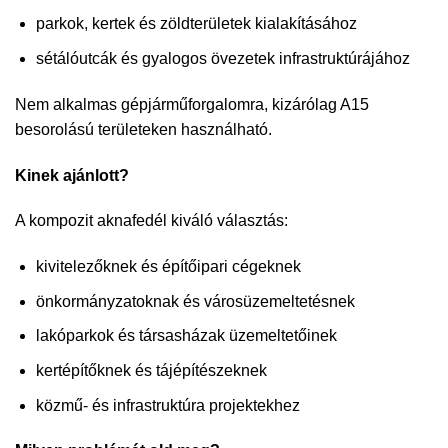
parkok, kertek és zöldterületek kialakításához
sétálóutcák és gyalogos övezetek infrastruktúrájához
Nem alkalmas gépjárműforgalomra, kizárólag A15
besorolású területeken használható.
Kinek ajánlott?
A kompozit aknafedél kiváló választás:
kivitelezőknek és építőipari cégeknek
önkormányzatoknak és városüzemeltetésnek
lakóparkok és társasházak üzemeltetőinek
kertépítőknek és tájépítészeknek
közmű- és infrastruktúra projektekhez