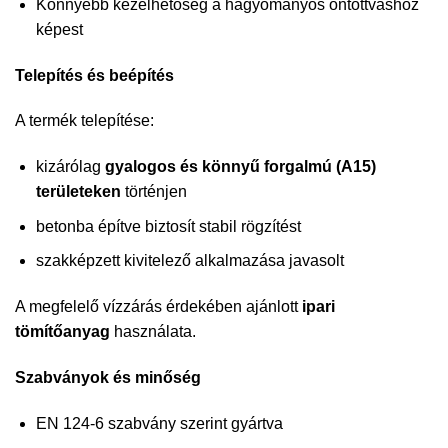
Könnyebb kezelhetőség a hagyományos öntöttvashoz
képest
Telepítés és beépítés
A termék telepítése:
kizárólag
gyalogos és könnyű forgalmú (A15)
területeken
történjen
betonba építve biztosít stabil rögzítést
szakképzett kivitelező alkalmazása javasolt
A megfelelő vízzárás érdekében ajánlott
ipari
tömítőanyag
használata.
Szabványok és minőség
EN 124-6 szabvány szerint gyártva