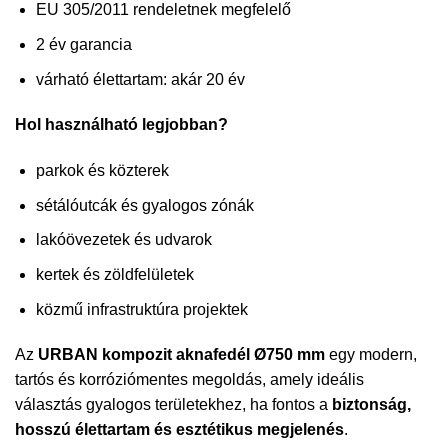
EU 305/2011 rendeletnek megfelelő
2 év garancia
várható élettartam: akár 20 év
Hol használható legjobban?
parkok és közterek
sétálóutcák és gyalogos zónák
lakóövezetek és udvarok
kertek és zöldfelületek
közmű infrastruktúra projektek
Az
URBAN kompozit aknafedél Ø750 mm
egy modern,
tartós és korróziómentes megoldás, amely ideális
választás gyalogos területekhez, ha fontos a
biztonság,
hosszú élettartam és esztétikus megjelenés
.