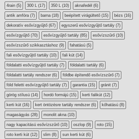
4rain
(5)
300 L
(17)
350 L
(10)
aknafedél
(6)
antik amfóra
(7)
barna
(18)
beépített virágültető
(15)
bézs
(16)
dekoratív esővízgyűjtő
(67)
egyszerű esővízgyűjtő tartály
(7)
esővízgyűjtő
(70)
esővízgyűjtő tartály
(85)
esővízszűrő
(10)
esővízszűrő szikkasztáshoz
(9)
fahatású
(5)
fali esővízgyűjtő tartály
(10)
fali kút
(14)
földalatti esővízgyűjtő tartály
(7)
földalatti tartály
(6)
földalatti tartály rendszer
(6)
földbe építendő esővízszűrő
(7)
föld feletti esővízgyűjtő tartály
(7)
garantia
(15)
gránit
(7)
görög stílusú
(14)
hordó formájú
(15)
kerti falikút
(12)
kerti kút
(16)
kert öntözésre tartály rendszer
(6)
kőhatású
(8)
magaságyás
(28)
monolit akna
(10)
nagy kapacitású esővízszűrő
(10)
oszlop
(9)
roto
(15)
roto kerti kút
(12)
slim
(8)
sun kerti kút
(6)