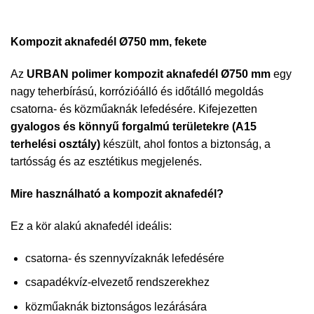
Kompozit aknafedél Ø750 mm, fekete
Az
URBAN polimer kompozit aknafedél Ø750 mm
egy
nagy teherbírású, korrózióálló és időtálló megoldás
csatorna- és közműaknák lefedésére. Kifejezetten
gyalogos és könnyű forgalmú területekre (A15
terhelési osztály)
készült, ahol fontos a biztonság, a
tartósság és az esztétikus megjelenés.
Mire használható a kompozit aknafedél?
Ez a kör alakú aknafedél ideális:
csatorna- és szennyvízaknák lefedésére
csapadékvíz-elvezető rendszerekhez
közműaknák biztonságos lezárására