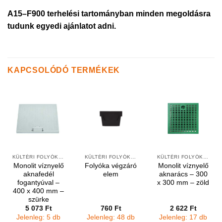
A15–F900 terhelési tartományban minden megoldásra
tudunk egyedi ajánlatot adni.
KAPCSOLÓDÓ TERMÉKEK
KÜLTÉRI FOLYÓKÁK ÉS VÍZNYELŐK
KÜLTÉRI FOLYÓKÁK ÉS ELEMEK
KÜLTÉRI FOLYÓKÁK ÉS VÍZNYELŐK
Monolit víznyelő
Folyóka végzáró
Monolit víznyelő
aknafedél
elem
aknarács – 300
fogantyúval –
x 300 mm – zöld
400 x 400 mm –
szürke
5 073
Ft
760
Ft
2 622
Ft
Jelenleg: 5 db
Jelenleg: 48 db
Jelenleg: 17 db