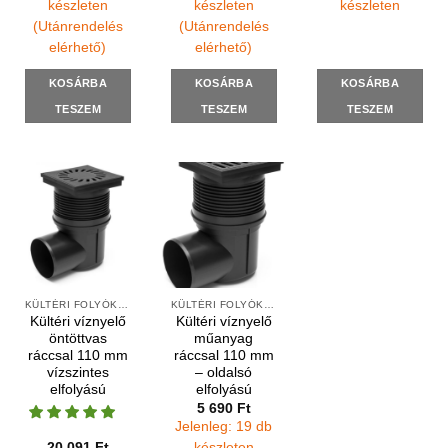
készleten
készleten
készleten
(Utánrendelés
(Utánrendelés
elérhető)
elérhető)
KOSÁRBA
KOSÁRBA
KOSÁRBA
TESZEM
TESZEM
TESZEM
KÜLTÉRI FOLYÓKÁK ÉS VÍZNYELŐK
KÜLTÉRI FOLYÓKÁK ÉS VÍZNYELŐK
Kültéri víznyelő
Kültéri víznyelő
öntöttvas
műanyag
ráccsal 110 mm
ráccsal 110 mm
vízszintes
– oldalsó
elfolyású
elfolyású
5 690
Ft
Jelenleg: 19 db
20 091
Ft
készleten