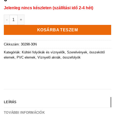
Jelenleg nincs készleten (szállítási idő 2-4 hét)
Kompozit aknafedél Ø750 mm, fekete mennyiség
KOSÁRBA TESZEM
Cikkszám:
30298-30N
Kategóriák:
Kültéri folyókák és víznyelők
,
Szerelvények, összekötő
elemek, PVC elemek
,
Víznyelő aknák, összefolyók
LEÍRÁS
TOVÁBBI INFORMÁCIÓK