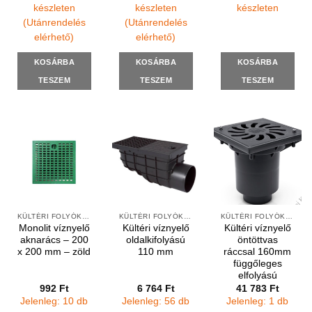
készleten
készleten
készleten
(Utánrendelés
(Utánrendelés
elérhető)
elérhető)
KOSÁRBA
KOSÁRBA
KOSÁRBA
TESZEM
TESZEM
TESZEM
KÜLTÉRI FOLYÓKÁK ÉS VÍZNYELŐK
KÜLTÉRI FOLYÓKÁK ÉS VÍZNYELŐK
KÜLTÉRI FOLYÓKÁK ÉS VÍZNYELŐK
Monolit víznyelő
Kültéri víznyelő
Kültéri víznyelő
aknarács – 200
oldalkifolyású
öntöttvas
x 200 mm – zöld
110 mm
ráccsal 160mm
függőleges
elfolyású
992
Ft
6 764
Ft
41 783
Ft
Jelenleg: 10 db
Jelenleg: 56 db
Jelenleg: 1 db