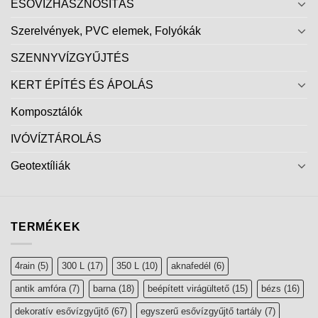
ESŐVÍZHASZNOSÍTÁS
Szerelvények, PVC elemek, Folyókák
SZENNYVÍZGYŰJTÉS
KERT ÉPÍTÉS ÉS ÁPOLÁS
Komposztálók
IVÓVÍZTÁROLÁS
Geotextíliák
TERMÉKEK
4rain
(5)
300 L
(17)
350 L
(10)
aknafedél
(6)
antik amfóra
(7)
barna
(18)
beépített virágültető
(15)
bézs
(16)
dekoratív esővízgyűjtő
(67)
egyszerű esővízgyűjtő tartály
(7)