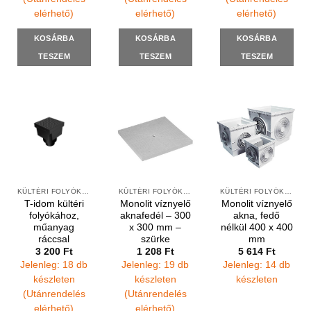
elérhető)
elérhető)
elérhető)
KOSÁRBA
KOSÁRBA
KOSÁRBA
TESZEM
TESZEM
TESZEM
KÜLTÉRI FOLYÓKÁK ÉS VÍZNYELŐK
KÜLTÉRI FOLYÓKÁK ÉS VÍZNYELŐK
KÜLTÉRI FOLYÓKÁK ÉS VÍZNYELŐK
T-idom kültéri
Monolit víznyelő
Monolit víznyelő
folyókához,
aknafedél – 300
akna, fedő
műanyag
x 300 mm –
nélkül 400 x 400
ráccsal
szürke
mm
3 200
Ft
1 208
Ft
5 614
Ft
Jelenleg: 18 db
Jelenleg: 19 db
Jelenleg: 14 db
készleten
készleten
készleten
(Utánrendelés
(Utánrendelés
elérhető)
elérhető)