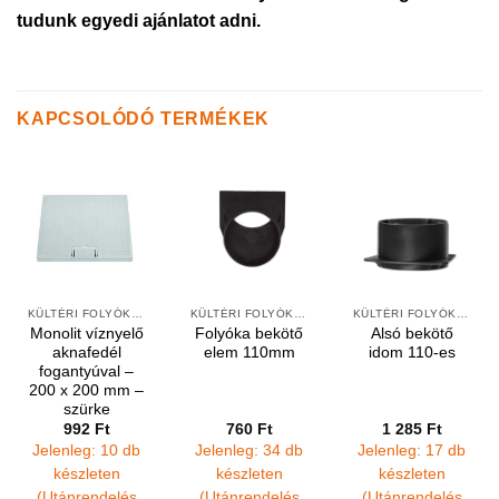
tudunk egyedi ajánlatot adni.
KAPCSOLÓDÓ TERMÉKEK
KÜLTÉRI FOLYÓKÁK ÉS VÍZNYELŐK
KÜLTÉRI FOLYÓKÁK ÉS ELEMEK
KÜLTÉRI FOLYÓKÁK ÉS ELEMEK
Monolit víznyelő
Folyóka bekötő
Alsó bekötő
aknafedél
elem 110mm
idom 110-es
fogantyúval –
200 x 200 mm –
szürke
992
Ft
760
Ft
1 285
Ft
Jelenleg: 10 db
Jelenleg: 34 db
Jelenleg: 17 db
készleten
készleten
készleten
(Utánrendelés
(Utánrendelés
(Utánrendelés