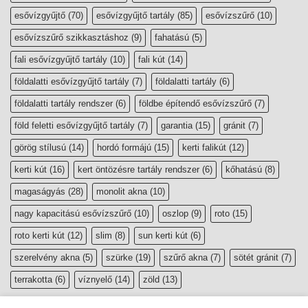
esővízgyűjtő
(70)
esővízgyűjtő tartály
(85)
esővízszűrő
(10)
esővízszűrő szikkasztáshoz
(9)
fahatású
(5)
fali esővízgyűjtő tartály
(10)
fali kút
(14)
földalatti esővízgyűjtő tartály
(7)
földalatti tartály
(6)
földalatti tartály rendszer
(6)
földbe építendő esővízszűrő
(7)
föld feletti esővízgyűjtő tartály
(7)
garantia
(15)
gránit
(7)
görög stílusú
(14)
hordó formájú
(15)
kerti falikút
(12)
kerti kút
(16)
kert öntözésre tartály rendszer
(6)
kőhatású
(8)
magaságyás
(28)
monolit akna
(10)
nagy kapacitású esővízszűrő
(10)
oszlop
(9)
roto
(15)
roto kerti kút
(12)
slim
(8)
sun kerti kút
(6)
szerelvény akna
(5)
szürke
(19)
szűrő akna
(7)
sötét gránit
(7)
terrakotta
(6)
víznyelő
(14)
zöld
(13)