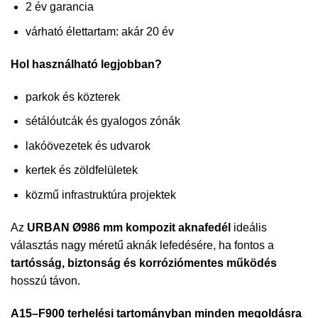
2 év garancia
várható élettartam: akár 20 év
Hol használható legjobban?
parkok és közterek
sétálóutcák és gyalogos zónák
lakóövezetek és udvarok
kertek és zöldfelületek
közmű infrastruktúra projektek
Az
URBAN Ø986 mm kompozit aknafedél
ideális
választás nagy méretű aknák lefedésére, ha fontos a
tartósság, biztonság és korróziómentes működés
hosszú távon.
A15–F900 terhelési tartományban minden megoldásra