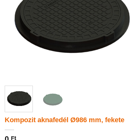
Kompozit aknafedél Ø986 mm, fekete
0
Ft