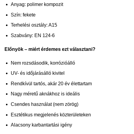
Anyag: polimer kompozit
Szín: fekete
Terhelési osztály: A15
Szabvány: EN 124-6
Előnyök – miért érdemes ezt választani?
Nem rozsdásodik, korrózióálló
UV- és időjárásálló kivitel
Rendkívül tartós, akár 20 év élettartam
Nagy méretű aknákhoz is ideális
Csendes használat (nem zörög)
Esztétikus megjelenés közterületeken
Alacsony karbantartási igény