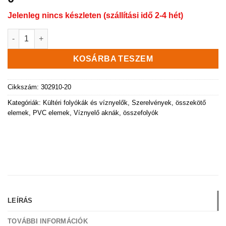
Jelenleg nincs készleten (szállítási idő 2-4 hét)
Kompozit aknafedél Ø986 mm, fekete mennyiség
KOSÁRBA TESZEM
Cikkszám:
302910-20
Kategóriák:
Kültéri folyókák és víznyelők
,
Szerelvények, összekötő
elemek, PVC elemek
,
Víznyelő aknák, összefolyók
LEÍRÁS
TOVÁBBI INFORMÁCIÓK