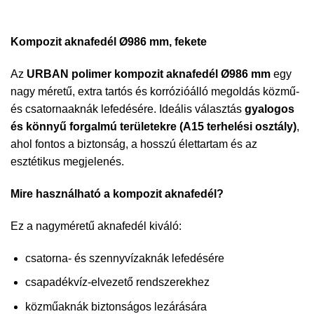
Kompozit aknafedél Ø986 mm, fekete
Az
URBAN polimer kompozit aknafedél Ø986 mm
egy
nagy méretű, extra tartós és korrózióálló megoldás közmű-
és csatornaaknák lefedésére. Ideális választás
gyalogos
és könnyű forgalmú területekre (A15 terhelési osztály)
,
ahol fontos a biztonság, a hosszú élettartam és az
esztétikus megjelenés.
Mire használható a kompozit aknafedél?
Ez a nagyméretű aknafedél kiváló:
csatorna- és szennyvízaknák lefedésére
csapadékvíz-elvezető rendszerekhez
közműaknák biztonságos lezárására