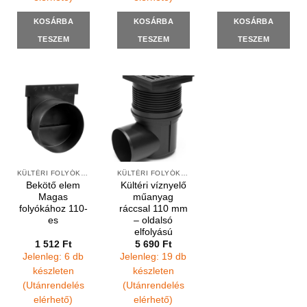
KOSÁRBA
KOSÁRBA
KOSÁRBA
TESZEM
TESZEM
TESZEM
KÜLTÉRI FOLYÓKÁK ÉS ELEMEK
KÜLTÉRI FOLYÓKÁK ÉS VÍZNYELŐK
Bekötő elem
Kültéri víznyelő
Magas
műanyag
folyókához 110-
ráccsal 110 mm
es
– oldalsó
elfolyású
1 512
Ft
5 690
Ft
Jelenleg: 6 db
Jelenleg: 19 db
készleten
készleten
(Utánrendelés
(Utánrendelés
elérhető)
elérhető)