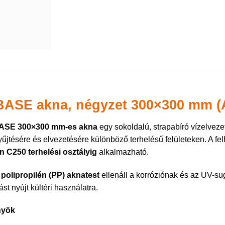
BASE akna, négyzet 300×300 mm (
ASE 300×300 mm-es akna
egy sokoldalú, strapabíró vízelvez
űjtésére és elvezetésére különböző terhelésű felületeken. A fel
 C250 terhelési osztályig
alkalmazható.
s
polipropilén (PP) aknatest
ellenáll a korróziónak és az UV-su
st nyújt kültéri használatra.
nyök