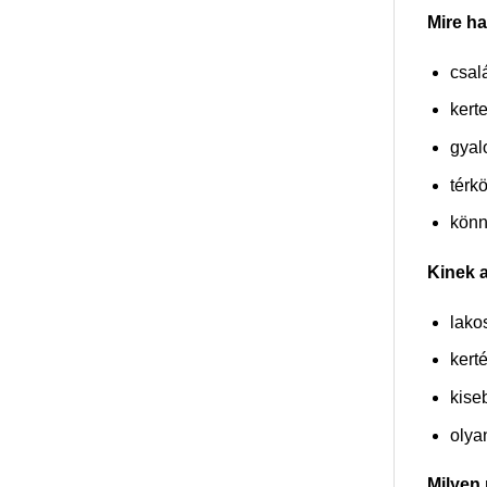
Mire h
csal
kerte
gyal
térk
könn
Kinek a
lako
kert
kise
olya
Milyen