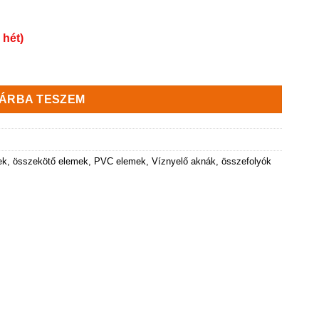
 hét)
ég
ÁRBA TESZEM
ek, összekötő elemek, PVC elemek
,
Víznyelő aknák, összefolyók