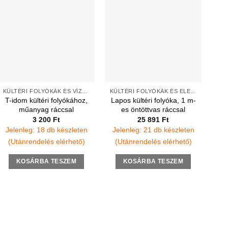
KÜLTÉRI FOLYÓKÁK ÉS VÍZNYELŐK
KÜLTÉRI FOLYÓKÁK ÉS ELEMEK
T-idom kültéri folyókához,
Lapos kültéri folyóka, 1 m-
műanyag ráccsal
es öntöttvas ráccsal
3 200
Ft
25 891
Ft
Jelenleg: 18 db készleten
Jelenleg: 21 db készleten
(Utánrendelés elérhető)
(Utánrendelés elérhető)
KOSÁRBA TESZEM
KOSÁRBA TESZEM