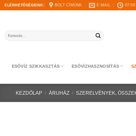
Skip
BOLT CÍMÜNK
E-MAIL
07:00
ELÉRHETŐSÉGEINK:
to
content
Keresés
a
következőre:
ESŐVÍZ SZIKKASZTÁS
ESŐVÍZHASZNOSÍTÁS
S
KEZDŐLAP
/
ÁRUHÁZ
/
SZERELVÉNYEK, ÖSSZE