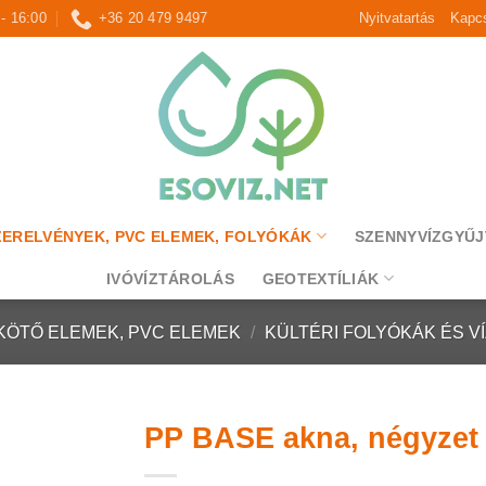
 - 16:00
+36 20 479 9497
Nyitvatartás
Kapcs
ZERELVÉNYEK, PVC ELEMEK, FOLYÓKÁK
SZENNYVÍZGYŰJ
IVÓVÍZTÁROLÁS
GEOTEXTÍLIÁK
KÖTŐ ELEMEK, PVC ELEMEK
/
KÜLTÉRI FOLYÓKÁK ÉS V
PP BASE akna, négyzet