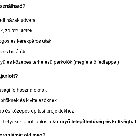
asználható?
ádi házak udvara
k, zöldfelületek
ogos és kerékpáros utak
öves bejárók
yű és közepes terhelésű parkolók (megfelelő fedlappal)
jánlott?
ssági felhasználóknak
építőknek és kivitelezőknek
bb és közepes építési projektekhez
n helyekre, ahol fontos a
könnyű telepíthetőség és költségh
 problémát old meg?