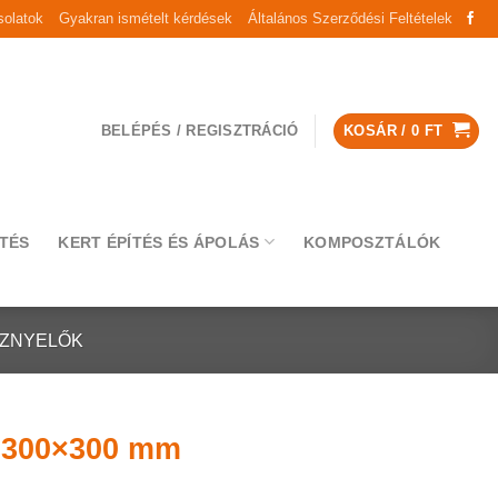
olatok
Gyakran ismételt kérdések
Általános Szerződési Feltételek
BELÉPÉS / REGISZTRÁCIÓ
KOSÁR /
0
FT
TÉS
KERT ÉPÍTÉS ÉS ÁPOLÁS
KOMPOSZTÁLÓK
ÍZNYELŐK
 300×300 mm