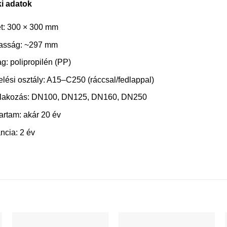
i adatok
t: 300 × 300 mm
asság: ~297 mm
g: polipropilén (PP)
elési osztály: A15–C250 (ráccsal/fedlappal)
lakozás: DN100, DN125, DN160, DN250
tartam: akár 20 év
ncia: 2 év