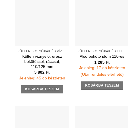
KÜLTÉRI FOLYÓKÁK ÉS VÍZNYELŐK
KÜLTÉRI FOLYÓKÁK ÉS ELEMEK
Kültéri víznyelő, eresz
Alsó bekötő idom 110-es
bekötéssel, ráccsal,
1 285
Ft
110/125 mm
Jelenleg: 17 db készleten
5 802
Ft
(Utánrendelés elérhető)
Jelenleg: 45 db készleten
KOSÁRBA TESZEM
KOSÁRBA TESZEM