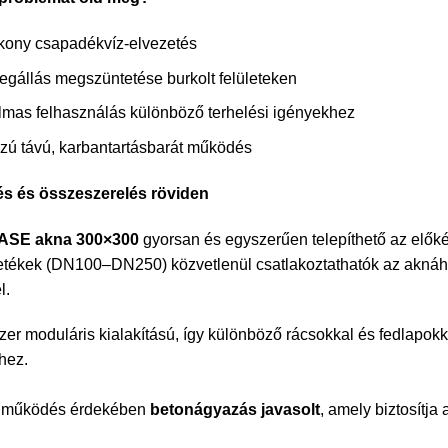
kony csapadékvíz-elvezetés
egállás megszüntetése burkolt felületeken
lmas felhasználás különböző terhelési igényekhez
zú távú, karbantartásbarát működés
és és összeszerelés röviden
ASE akna 300×300
gyorsan és egyszerűen telepíthető az előké
tékek (DN100–DN250) közvetlenül csatlakoztathatók az aknáho
l.
zer moduláris kialakítású, így különböző rácsokkal és fedlapokka
hez.
il működés érdekében
betonágyazás javasolt
, amely biztosítja