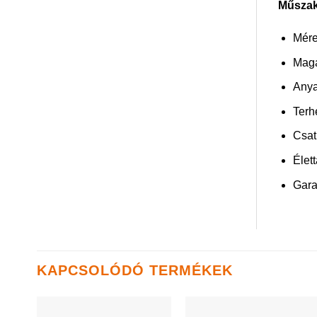
Műszak
Mére
Mag
Anya
Terh
Csat
Élet
Gara
KAPCSOLÓDÓ TERMÉKEK