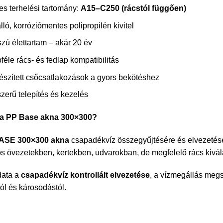
es terhelési tartomány:
A15–C250 (rácstól függően)
lló, korróziómentes polipropilén kivitel
zú élettartam – akár 20 év
féle rács- és fedlap kompatibilitás
észített csőcsatlakozások a gyors bekötéshez
zerű telepítés és kezelés
ó a PP Base akna 300×300?
ASE 300×300 akna
csapadékvíz összegyűjtésére és elvezetésé
s övezetekben, kertekben, udvarokban, de megfelelő rács kivála
data a
csapadékvíz kontrollált elvezetése
, a vízmegállás megs
tól és károsodástól.