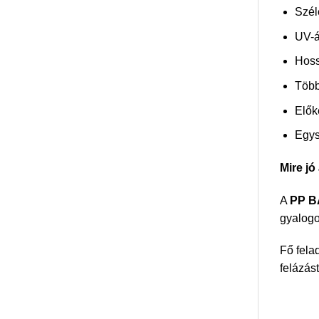
Szél
UV-á
Hoss
Több
Elők
Egys
Mire j
A
PP B
gyalogo
Fő fela
felázás