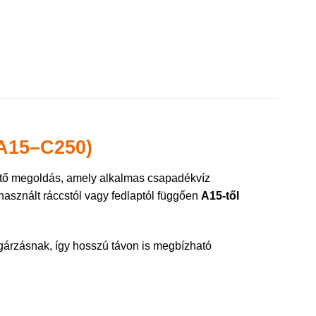
A15–C250)
ető megoldás, amely alkalmas csapadékvíz
használt ráccstól vagy fedlaptól függően
A15-től
gárzásnak, így hosszú távon is megbízható