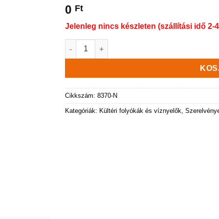
0
Ft
Jelenleg nincs készleten (szállítási idő 2-4
PP BASE akna, négyzet 300×300 mm mennyis
KOS
Cikkszám:
8370-N
Kategóriák:
Kültéri folyókák és víznyelők
,
Szerelvény