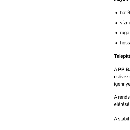
haté
vízm
ruga
hoss
Telepít
A
PP B
csőveze
igénnye
A rends
elérésé
A stab