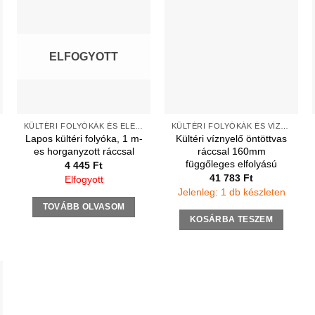
ELFOGYOTT
KÜLTÉRI FOLYÓKÁK ÉS ELEMEK
KÜLTÉRI FOLYÓKÁK ÉS VÍZNYELŐK
Lapos kültéri folyóka, 1 m-
Kültéri víznyelő öntöttvas
es horganyzott ráccsal
ráccsal 160mm
függőleges elfolyású
4 445
Ft
41 783
Ft
Elfogyott
Jelenleg: 1 db készleten
TOVÁBB OLVASOM
KOSÁRBA TESZEM