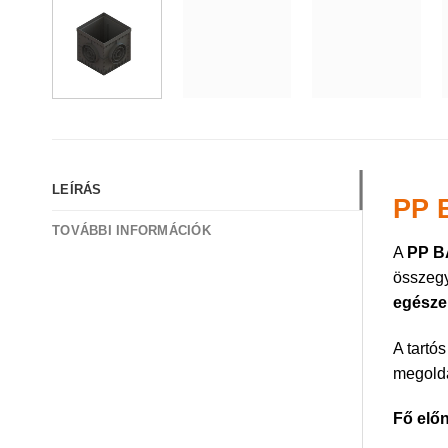
LEÍRÁS
PP 
TOVÁBBI INFORMÁCIÓK
A
PP B
összegy
egészen
A tartó
megoldá
Fő elő