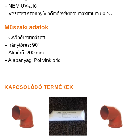
– NEM UV-álló
– Vezetett szennyív hőmérséklete maximum 60 °C
Műszaki adatok
– Csőből formázott
– Iránytörés: 90°
– Átmérő: 200 mm
– Alapanyag: Polivinklorid
KAPCSOLÓDÓ TERMÉKEK