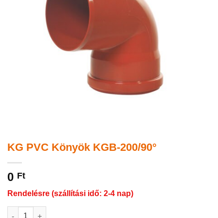
KG PVC Könyök KGB-200/90°
0
Ft
Rendelésre (szállítási idő: 2-4 nap)
KG PVC Könyök KGB-200/90° mennyiség