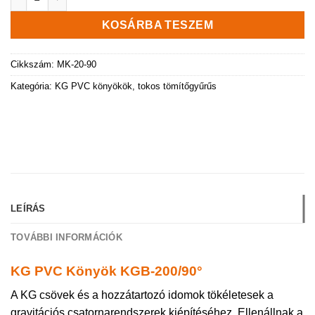
KOSÁRBA TESZEM
Cikkszám:
MK-20-90
Kategória:
KG PVC könyökök, tokos tömítőgyűrűs
LEÍRÁS
TOVÁBBI INFORMÁCIÓK
KG PVC Könyök KGB-200/90°
A KG csövek és a hozzátartozó idomok tökéletesek a
gravitációs csatornarendszerek kiépítéséhez. Ellenállnak a