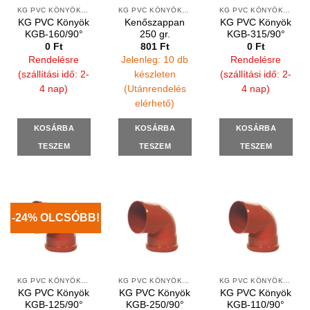
KG PVC KÖNYÖKÖK, TOKOS TÖMÍTŐGYŰRŰS
KG PVC KÖNYÖKÖK, TOKOS TÖMÍTŐGYŰRŰS
KG PVC KÖNYÖKÖK, TOKOS TÖMÍTŐGYŰRŰS
KG PVC Könyök
Kenőszappan
KG PVC Könyök
KGB-160/90°
250 gr.
KGB-315/90°
0
Ft
801
Ft
0
Ft
Rendelésre
Jelenleg: 10 db
Rendelésre
(szállítási idő: 2-
készleten
(szállítási idő: 2-
4 nap)
(Utánrendelés
4 nap)
elérhető)
KOSÁRBA
KOSÁRBA
KOSÁRBA
TESZEM
TESZEM
TESZEM
-24% OLCSÓBB!
KG PVC KÖNYÖKÖK, TOKOS TÖMÍTŐGYŰRŰS
KG PVC KÖNYÖKÖK, TOKOS TÖMÍTŐGYŰRŰS
KG PVC KÖNYÖKÖK, TOKOS TÖMÍTŐGYŰRŰS
KG PVC Könyök
KG PVC Könyök
KG PVC Könyök
KGB-125/90°
KGB-250/90°
KGB-110/90°