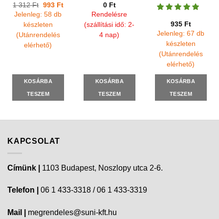
Original
Current
1 312
Ft
993
Ft
0
Ft
price
price
Jelenleg: 58 db
Rendelésre
was:
is:
1
993 Ft.
935
Ft
készleten
(szállítási idő: 2-
312 Ft.
Jelenleg: 67 db
(Utánrendelés
4 nap)
készleten
elérhető)
(Utánrendelés
elérhető)
KOSÁRBA
KOSÁRBA
KOSÁRBA
TESZEM
TESZEM
TESZEM
KAPCSOLAT
Címünk |
1103 Budapest, Noszlopy utca 2-6.
Telefon |
06 1 433-3318 / 06 1 433-3319
Mail |
megrendeles@suni-kft.hu