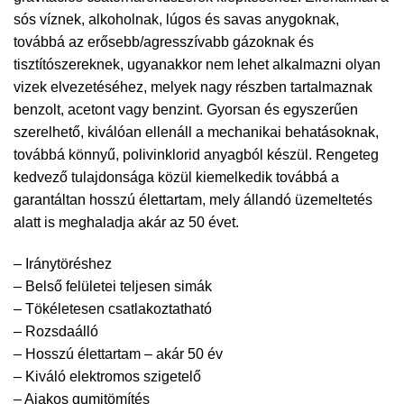
sós víznek, alkoholnak, lúgos és savas anygoknak,
továbbá az erősebb/agresszívabb gázoknak és
tisztítószereknek, ugyanakkor nem lehet alkalmazni olyan
vizek elvezetéséhez, melyek nagy részben tartalmaznak
benzolt, acetont vagy benzint. Gyorsan és egyszerűen
szerelhető, kiválóan ellenáll a mechanikai behatásoknak,
továbbá könnyű, polivinklorid anyagból készül. Rengeteg
kedvező tulajdonsága közül kiemelkedik továbbá a
garantáltan hosszú élettartam, mely állandó üzemeltetés
alatt is meghaladja akár az 50 évet.
– Iránytöréshez
– Belső felületei teljesen simák
– Tökéletesen csatlakoztatható
– Rozsdaálló
– Hosszú élettartam – akár 50 év
– Kiváló elektromos szigetelő
– Ajakos gumitömítés