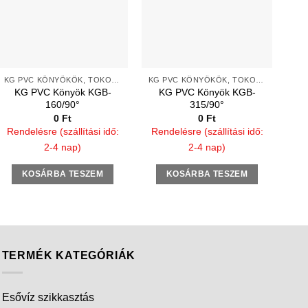
KG PVC KÖNYÖKÖK, TOKOS TÖMÍTŐGYŰRŰS
KG PVC KÖNYÖKÖK, TOKOS TÖMÍTŐGYŰRŰS
KG PVC Könyök KGB-
KG PVC Könyök KGB-
160/90°
315/90°
0
Ft
0
Ft
Rendelésre (szállítási idő:
Rendelésre (szállítási idő:
2-4 nap)
2-4 nap)
KOSÁRBA TESZEM
KOSÁRBA TESZEM
TERMÉK KATEGÓRIÁK
Esővíz szikkasztás