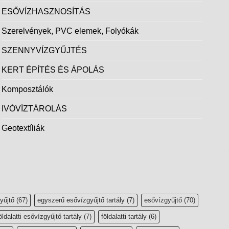
ESŐVÍZHASZNOSÍTÁS
Szerelvények, PVC elemek, Folyókák
SZENNYVÍZGYŰJTÉS
KERT ÉPÍTÉS ÉS ÁPOLÁS
Komposztálók
IVÓVÍZTÁROLÁS
Geotextíliák
yűjtő
(67)
egyszerű esővízgyűjtő tartály
(7)
esővízgyűjtő
(70)
öldalatti esővízgyűjtő tartály
(7)
földalatti tartály
(6)