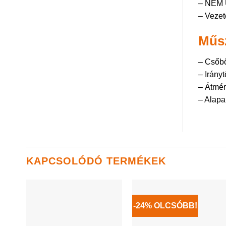
– NEM 
– Vezet
Műsz
– Csőbő
– Irányt
– Átmé
– Alapa
KAPCSOLÓDÓ TERMÉKEK
-24% OLCSÓBB!