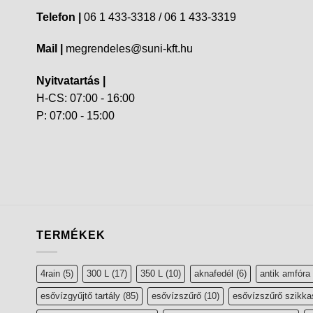
Telefon |
06 1 433-3318 / 06 1 433-3319
Mail |
megrendeles@suni-kft.hu
Nyitvatartás |
H-CS: 07:00 - 16:00
P: 07:00 - 15:00
TERMÉKEK
4rain
(5)
300 L
(17)
350 L
(10)
aknafedél
(6)
antik amfóra
esővízgyűjtő tartály
(85)
esővízszűrő
(10)
esővízszűrő szikka