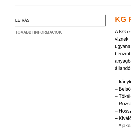
KG 
LEÍRÁS
A KG cs
TOVÁBBI INFORMÁCIÓK
víznek,
ugyanak
benzint
anyagbó
állandó
– Irány
– Belső 
– Tökél
– Rozsd
– Hossz
– Kivál
– Ajako