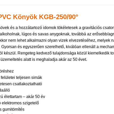
PVC Könyök KGB-250/90°
övek és a hozzátartozó idomok tökéletesek a gravitációs csator
 alkoholnak, lúgos és savas anygoknak, továbbá az erősebb/agr
kor nem lehet alkalmazni olyan vizek elvezetéséhez, melyek n
. Gyorsan és egyszerűen szerelhető, kiválóan ellenáll a mechan
l készül. Rengeteg kedvező tulajdonsága közül kiemelkedik to
 üzemeltetés alatt is meghaladja akár az 50 évet.
töréshez
felületei teljesen simák
etesen csatlakoztatható
aálló
ú élettartam – akár 50 év
ó elektromos szigetelő
s gumitömítés