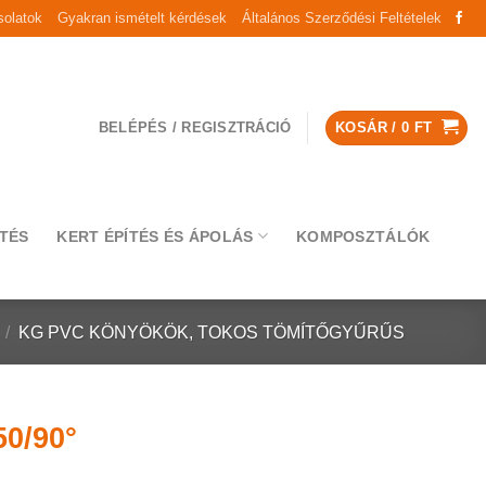
olatok
Gyakran ismételt kérdések
Általános Szerződési Feltételek
BELÉPÉS / REGISZTRÁCIÓ
KOSÁR /
0
FT
TÉS
KERT ÉPÍTÉS ÉS ÁPOLÁS
KOMPOSZTÁLÓK
/
KG PVC KÖNYÖKÖK, TOKOS TÖMÍTŐGYŰRŰS
0/90°