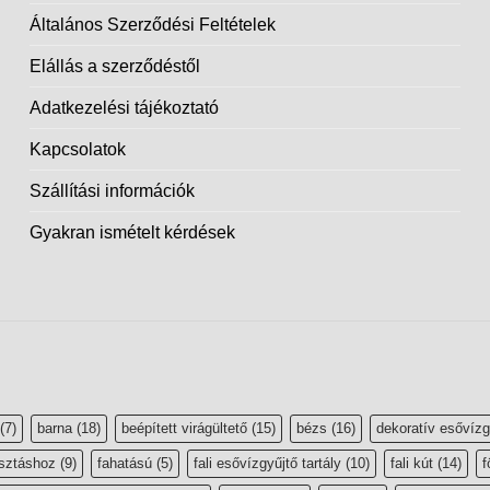
Általános Szerződési Feltételek
Elállás a szerződéstől
Adatkezelési tájékoztató
Kapcsolatok
Szállítási információk
Gyakran ismételt kérdések
(7)
barna
(18)
beépített virágültető
(15)
bézs
(16)
dekoratív esővízg
sztáshoz
(9)
fahatású
(5)
fali esővízgyűjtő tartály
(10)
fali kút
(14)
f