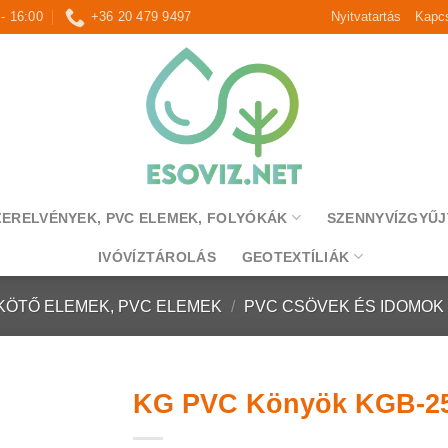
 - 16:00
+36 20 479 9497
Nyitvatartás
Kapcs
ZERELVÉNYEK, PVC ELEMEK, FOLYÓKÁK
SZENNYVÍZGYŰJ
IVÓVÍZTÁROLÁS
GEOTEXTÍLIÁK
KÖTŐ ELEMEK, PVC ELEMEK
/
PVC CSÖVEK ÉS IDOMOK
KG PVC Könyök KGB-25