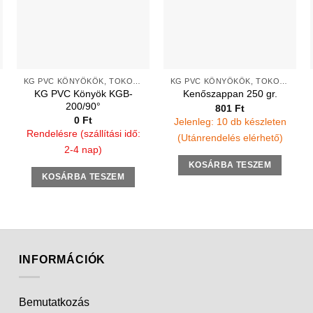
KG PVC KÖNYÖKÖK, TOKOS TÖMÍTŐGYŰRŰS
KG PVC KÖNYÖKÖK, TOKOS TÖMÍTŐGYŰRŰS
KG PVC Könyök KGB-
Kenőszappan 250 gr.
200/90°
801
Ft
nt
0
Ft
Jelenleg: 10 db készleten
Rendelésre (szállítási idő:
(Utánrendelés elérhető)
.
2-4 nap)
KOSÁRBA TESZEM
KOSÁRBA TESZEM
INFORMÁCIÓK
Bemutatkozás