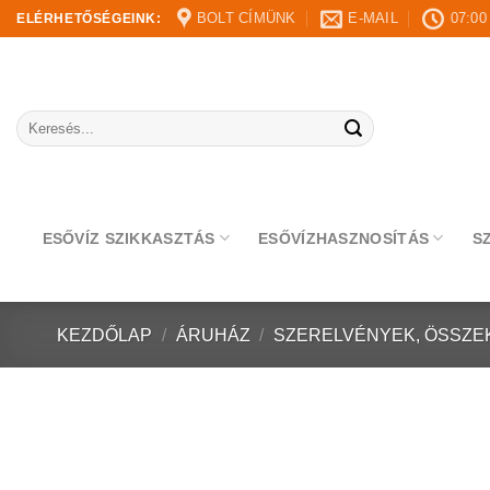
Skip
BOLT CÍMÜNK
E-MAIL
07:00
ELÉRHETŐSÉGEINK:
to
content
Keresés
a
következőre:
ESŐVÍZ SZIKKASZTÁS
ESŐVÍZHASZNOSÍTÁS
S
KEZDŐLAP
/
ÁRUHÁZ
/
SZERELVÉNYEK, ÖSSZE