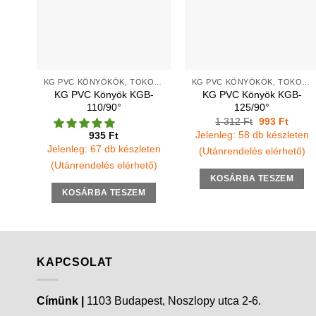
KG PVC KÖNYÖKÖK, TOKOS TÖMÍTŐGYŰRŰS
KG PVC KÖNYÖKÖK, TOKOS TÖMÍTŐGYŰRŰS
KG PVC Könyök KGB-
KG PVC Könyök KGB-
110/90°
125/90°
Original
Curre
1 312
Ft
993
Ft
price
price
Jelenleg: 58 db készleten
935
Ft
was:
is:
Jelenleg: 67 db készleten
1
993 Ft
(Utánrendelés elérhető)
312 Ft.
(Utánrendelés elérhető)
KOSÁRBA TESZEM
KOSÁRBA TESZEM
KAPCSOLAT
Címünk |
1103 Budapest, Noszlopy utca 2-6.