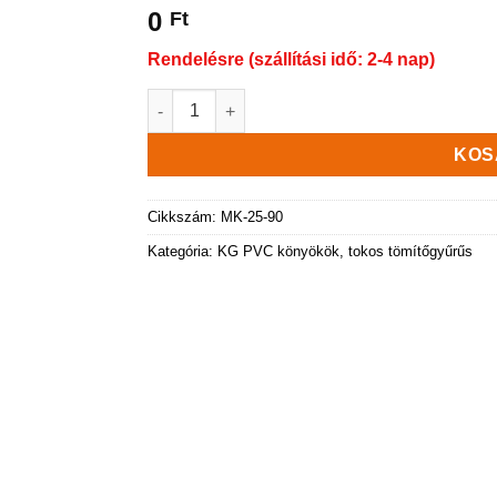
0
Ft
Rendelésre (szállítási idő: 2-4 nap)
KG PVC Könyök KGB-250/90° mennyiség
KOS
Cikkszám:
MK-25-90
Kategória:
KG PVC könyökök, tokos tömítőgyűrűs