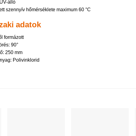
UV-álló
ett szennyív hőmérséklete maximum 60 °C
aki adatok
l formázott
örés: 90°
rő: 250 mm
nyag: Polivinklorid