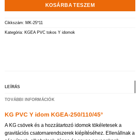
KOSÁRBA TESZEM
Cikkszám:
MK-25*11
Kategória:
KGEA PVC tokos Y idomok
LEÍRÁS
TOVÁBBI INFORMÁCIÓK
KG PVC Y idom KGEA-250/110/45°
A KG csövek és a hozzátartozó idomok tökéletesek a
gravitációs csatornarendszerek kiépítéséhez. Ellenállnak a