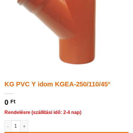
KG PVC Y idom KGEA-250/110/45°
0
Ft
Rendelésre (szállítási idő: 2-4 nap)
KG PVC Y idom KGEA-250/110/45° mennyiség