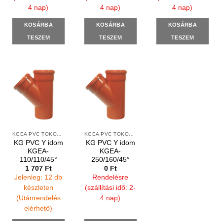
4 nap)
4 nap)
4 nap)
KOSÁRBA
KOSÁRBA
KOSÁRBA
TESZEM
TESZEM
TESZEM
KGEA PVC TOKOS Y IDOMOK
KGEA PVC TOKOS Y IDOMOK
KG PVC Y idom
KG PVC Y idom
KGEA-
KGEA-
110/110/45°
250/160/45°
1 707
Ft
0
Ft
Jelenleg: 12 db
Rendelésre
készleten
(szállítási idő: 2-
(Utánrendelés
4 nap)
elérhető)