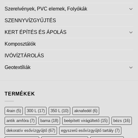
Szerelvények, PVC elemek, Folyókák
SZENNYVÍZGYŰJTÉS
KERT ÉPÍTÉS ÉS ÁPOLÁS
Komposztálók
IVÓVÍZTÁROLÁS
Geotextíliák
TERMÉKEK
4rain
(5)
300 L
(17)
350 L
(10)
aknafedél
(6)
antik amfóra
(7)
barna
(18)
beépített virágültető
(15)
bézs
(16)
dekoratív esővízgyűjtő
(67)
egyszerű esővízgyűjtő tartály
(7)