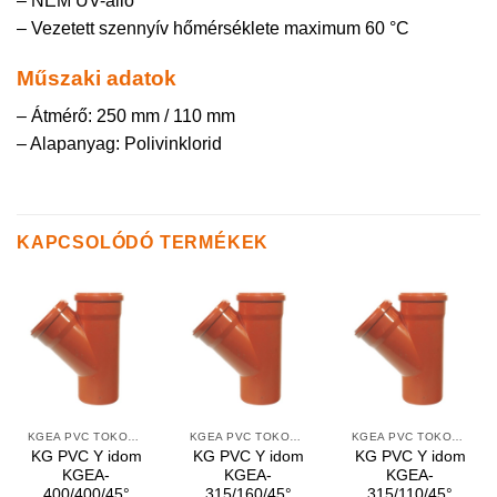
– NEM UV-álló
– Vezetett szennyív hőmérséklete maximum 60 °C
Műszaki adatok
– Átmérő: 250 mm / 110 mm
– Alapanyag: Polivinklorid
KAPCSOLÓDÓ TERMÉKEK
KGEA PVC TOKOS Y IDOMOK
KGEA PVC TOKOS Y IDOMOK
KGEA PVC TOKOS Y IDOMOK
KG PVC Y idom
KG PVC Y idom
KG PVC Y idom
KGEA-
KGEA-
KGEA-
400/400/45°
315/160/45°
315/110/45°