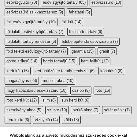
esővízgyűjtő
(70)
esővízgyűjtő tartály
(85)
esővízszűrő
(10)
esővízszűrő szikkasztáshoz
(9)
fahatású
(5)
fali esővízgyűjtő tartály
(10)
fali kút
(14)
földalatti esővízgyűjtő tartály
(7)
földalatti tartály
(6)
földalatti tartály rendszer
(6)
földbe építendő esővízszűrő
(7)
föld feletti esővízgyűjtő tartály
(7)
garantia
(15)
gránit
(7)
görög stílusú
(14)
hordó formájú
(15)
kerti falikút
(12)
kerti kút
(16)
kert öntözésre tartály rendszer
(6)
kőhatású
(8)
magaságyás
(28)
monolit akna
(10)
nagy kapacitású esővízszűrő
(10)
oszlop
(9)
roto
(15)
roto kerti kút
(12)
slim
(8)
sun kerti kút
(6)
szerelvény akna
(5)
szürke
(19)
szűrő akna
(7)
sötét gránit
(7)
terrakotta
(6)
víznyelő
(14)
zöld
(13)
Weboldalunk az alapvető működéshez szükséges cookie-kat