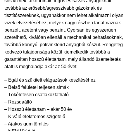
sós víznek, alkoholnak, lúgos és savas anyagoknak,
továbbá az erősebb/agresszívabb gázoknak és
tisztítószereknek, ugyanakkor nem lehet alkalmazni olyan
vizek elvezetéséhez, melyek nagy részben tartalmaznak
benzolt, acetont vagy benzint. Gyorsan és egyszerűen
szerelhető, kiválóan ellenáll a mechanikai behatásoknak,
továbbá könnyű, polivinklorid anyagból készül. Rengeteg
kedvező tulajdonsága közül kiemelkedik továbbá a
garantáltan hosszú élettartam, mely állandó üzemeltetés
alatt is meghaladja akár az 50 évet.
– Egál és szűkített elágazások készítéséhez
– Belső felületei teljesen simák
– Tökéletesen csatlakoztatható
– Rozsdaálló
– Hosszú élettartam – akár 50 év
– Kiváló elektromos szigetelő
– Ajakos gumitömítés