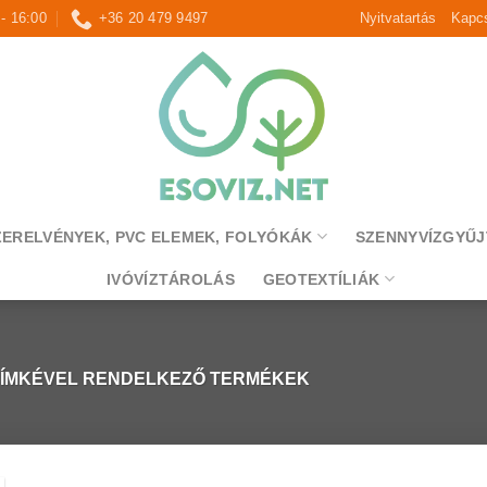
 - 16:00
+36 20 479 9497
Nyitvatartás
Kapcs
ZERELVÉNYEK, PVC ELEMEK, FOLYÓKÁK
SZENNYVÍZGYŰJ
IVÓVÍZTÁROLÁS
GEOTEXTÍLIÁK
CÍMKÉVEL RENDELKEZŐ TERMÉKEK