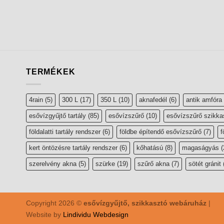
TERMÉKEK
4rain
(5)
300 L
(17)
350 L
(10)
aknafedél
(6)
antik amfóra
esővízgyűjtő tartály
(85)
esővízszűrő
(10)
esővízszűrő szikka
földalatti tartály rendszer
(6)
földbe építendő esővízszűrő
(7)
f
kert öntözésre tartály rendszer
(6)
kőhatású
(8)
magaságyás
(
szerelvény akna
(5)
szürke
(19)
szűrő akna
(7)
sötét gránit
Copyright 2026 ©
esővízgyűjtő, szikkasztó webáruház
|
Website by
Lindividu Webdesign