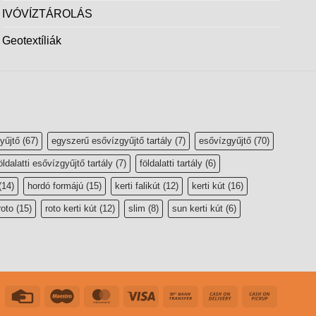
IVÓVÍZTÁROLÁS
Geotextíliák
yűjtő
(67)
egyszerű esővízgyűjtő tartály
(7)
esővízgyűjtő
(70)
öldalatti esővízgyűjtő tartály
(7)
földalatti tartály
(6)
(14)
hordó formájú
(15)
kerti falikút
(12)
kerti kút
(16)
roto
(15)
roto kerti kút
(12)
slim
(8)
sun kerti kút
(6)