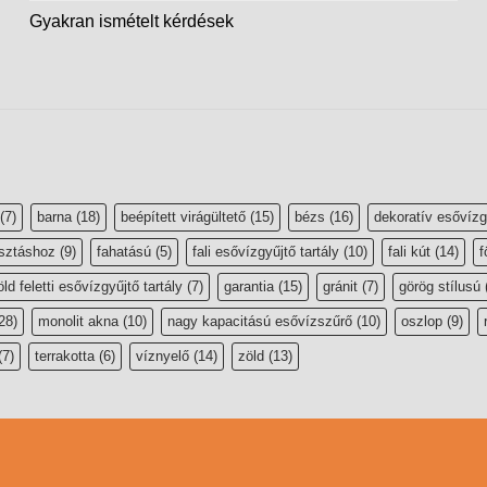
Gyakran ismételt kérdések
(7)
barna
(18)
beépített virágültető
(15)
bézs
(16)
dekoratív esővízg
sztáshoz
(9)
fahatású
(5)
fali esővízgyűjtő tartály
(10)
fali kút
(14)
f
öld feletti esővízgyűjtő tartály
(7)
garantia
(15)
gránit
(7)
görög stílusú
28)
monolit akna
(10)
nagy kapacitású esővízszűrő
(10)
oszlop
(9)
(7)
terrakotta
(6)
víznyelő
(14)
zöld
(13)