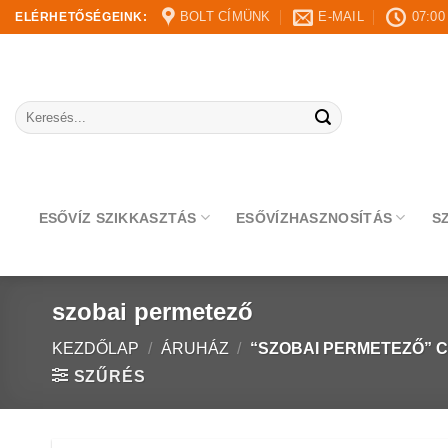
Skip
BOLT CÍMÜNK
E-MAIL
07:00
ELÉRHETŐSÉGEINK:
to
content
Keresés
a
következőre:
ESŐVÍZ SZIKKASZTÁS
ESŐVÍZHASZNOSÍTÁS
S
szobai permetező
KEZDŐLAP
/
ÁRUHÁZ
/
“SZOBAI PERMETEZŐ” 
SZŰRÉS