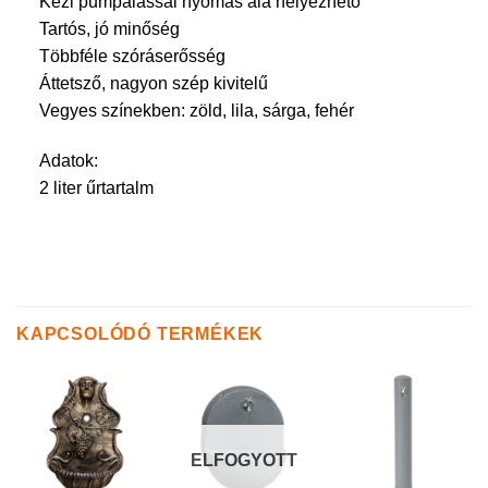
Kézi pumpálással nyomás alá helyezhető
Tartós, jó minőség
Többféle szóráserősség
Áttetsző, nagyon szép kivitelű
Vegyes színekben: zöld, lila, sárga, fehér
Adatok:
2 liter űrtartalm
KAPCSOLÓDÓ TERMÉKEK
ELFOGYOTT