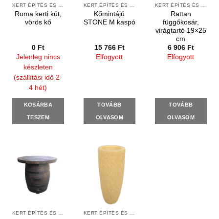
KERT ÉPÍTÉS ÉS ÁPOLÁS
KERT ÉPÍTÉS ÉS ÁPOLÁS
KERT ÉPÍTÉS ÉS ÁPOLÁS
Roma kerti kút,
Kőmintájú
Rattan
vörös kő
STONE M kaspó
függőkosár,
virágtartó 19×25
cm
0
Ft
15 766
Ft
6 906
Ft
Jelenleg nincs
Elfogyott
Elfogyott
készleten
(szállítási idő 2-
4 hét)
KOSÁRBA
TOVÁBB
TOVÁBB
TESZEM
OLVASOM
OLVASOM
KERT ÉPÍTÉS ÉS ÁPOLÁS
KERT ÉPÍTÉS ÉS ÁPOLÁS