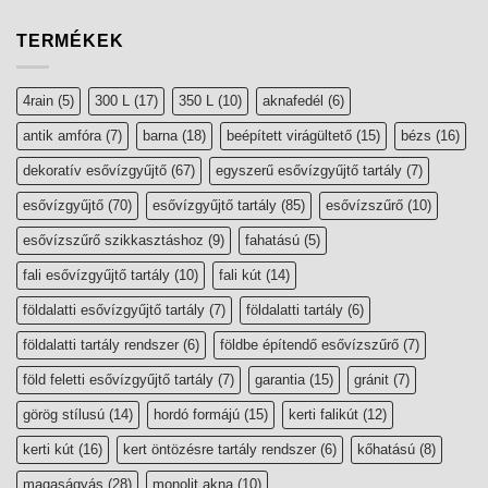
TERMÉKEK
4rain
(5)
300 L
(17)
350 L
(10)
aknafedél
(6)
antik amfóra
(7)
barna
(18)
beépített virágültető
(15)
bézs
(16)
dekoratív esővízgyűjtő
(67)
egyszerű esővízgyűjtő tartály
(7)
esővízgyűjtő
(70)
esővízgyűjtő tartály
(85)
esővízszűrő
(10)
esővízszűrő szikkasztáshoz
(9)
fahatású
(5)
fali esővízgyűjtő tartály
(10)
fali kút
(14)
földalatti esővízgyűjtő tartály
(7)
földalatti tartály
(6)
földalatti tartály rendszer
(6)
földbe építendő esővízszűrő
(7)
föld feletti esővízgyűjtő tartály
(7)
garantia
(15)
gránit
(7)
görög stílusú
(14)
hordó formájú
(15)
kerti falikút
(12)
kerti kút
(16)
kert öntözésre tartály rendszer
(6)
kőhatású
(8)
magaságyás
(28)
monolit akna
(10)