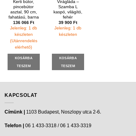
Kerti bútor,
Virágláda –
pincebútor
Szamba L
asztal, 90 cm,
kaspó, világító,
fahatású, barna
fehér
136 066
Ft
39 900
Ft
Jelenleg: 1 db
Jelenleg: 1 db
készleten
készleten
(Utánrendelés
elérhető)
KOSÁRBA
KOSÁRBA
TESZEM
TESZEM
KAPCSOLAT
Címünk |
1103 Budapest, Noszlopy utca 2-6.
Telefon |
06 1 433-3318 / 06 1 433-3319