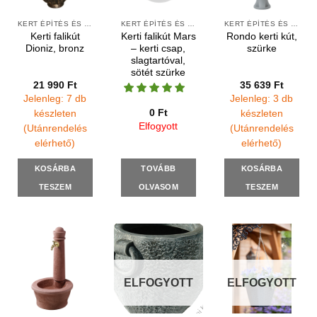
KERT ÉPÍTÉS ÉS ÁPOLÁS
KERT ÉPÍTÉS ÉS ÁPOLÁS
KERT ÉPÍTÉS ÉS ÁPOLÁS
Kerti falikút
Kerti falikút Mars
Rondo kerti kút,
Dioniz, bronz
– kerti csap,
szürke
slagtartóval,
sötét szürke
21 990
Ft
35 639
Ft
Jelenleg: 7 db
Jelenleg: 3 db
0
Ft
készleten
készleten
Elfogyott
(Utánrendelés
(Utánrendelés
elérhető)
elérhető)
KOSÁRBA
TOVÁBB
KOSÁRBA
TESZEM
OLVASOM
TESZEM
ELFOGYOTT
ELFOGYOTT