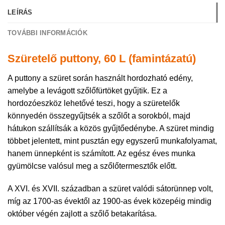
LEÍRÁS
TOVÁBBI INFORMÁCIÓK
Szüretelő puttony, 60 L (famintázatú)
A puttony a szüret során használt hordozható edény,
amelybe a levágott szőlőfürtöket gyűjtik. Ez a
hordozóeszköz lehetővé teszi, hogy a szüretelők
könnyedén összegyűjtsék a szőlőt a sorokból, majd
hátukon szállítsák a közös gyűjtőedénybe. A szüret mindig
többet jelentett, mint pusztán egy egyszerű munkafolyamat,
hanem ünnepként is számított. Az egész éves munka
gyümölcse valósul meg a szőlőtermesztők előtt.
A XVI. és XVII. században a szüret valódi sátorünnep volt,
míg az 1700-as évektől az 1900-as évek közepéig mindig
október végén zajlott a szőlő betakarítása.