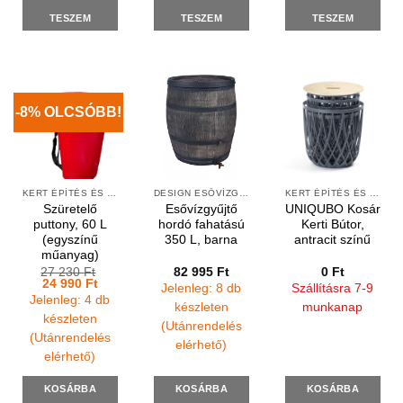
TESZEM
TESZEM
TESZEM
-8% OLCSÓBB!
KERT ÉPÍTÉS ÉS ÁPOLÁS
DESIGN ESŐVÍZGYŰJTŐK
KERT ÉPÍTÉS ÉS ÁPOLÁS
Szüretelő
Esővízgyűjtő
UNIQUBO Kosár
puttony, 60 L
hordó fahatású
Kerti Bútor,
(egyszínű
350 L, barna
antracit színű
műanyag)
27 230
Ft
82 995
Ft
0
Ft
Original
Current
24 990
Ft
Jelenleg: 8 db
Szállításra 7-9
price
price
Jelenleg: 4 db
was:
is:
készleten
munkanap
27
24
készleten
(Utánrendelés
230 Ft.
990 Ft.
(Utánrendelés
elérhető)
elérhető)
KOSÁRBA
KOSÁRBA
KOSÁRBA