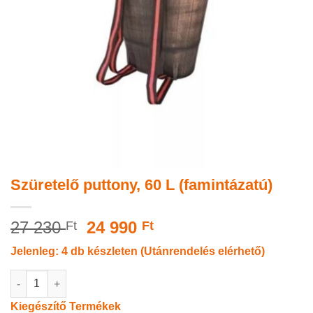
Szüretelő puttony, 60 L (famintázatú)
Original
Current
27 230
24 990
Ft
Ft
price
price
Jelenleg: 4 db készleten (Utánrendelés elérhető)
was:
is:
27
24
Szüretelő puttony, 60 L (famintázatú) mennyiség
230 Ft.
990 Ft.
Kiegészítő Termékek