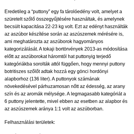
Eredetileg a “puttony” egy fa tárolóedény volt, amelyet a
szüretelt szőlő összegyűjtésére használtak, és amelynek
becsült kapacitása 22-23 kg volt. Ezt az edényt használták
az aszúbor készítése során az aszúszemek mérésére is,
ami meghatározta az aszúborok hagyományos
kategorizálását. A tokaji bortörvények 2013-as módosítása
előtt az aszúborokat háromtól hat puttonyig terjedő
kategóriákba sorolták attól függően, hogy mennyi puttony
botritiszes szőlőt adtak hozzá egy gönci hordónyi
alapborhoz (136 liter). A puttonyok számának
növekedésével párhuzamosan nőtt az édesség, az arany
szín és az aromák mélysége. A legmagasabb kategóriát a
6 puttony jelentette, mivel ebben az esetben az alapbor és
az aszúszemek aránya 1:1 volt az aszúborban.
Felhasználási területek: