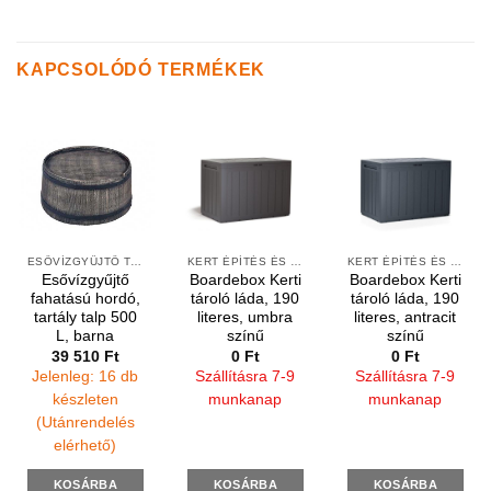
KAPCSOLÓDÓ TERMÉKEK
ESŐVÍZGYŰJTŐ TARTÁLY TALPAK
KERT ÉPÍTÉS ÉS ÁPOLÁS
KERT ÉPÍTÉS ÉS ÁPOLÁS
Esővízgyűjtő
Boardebox Kerti
Boardebox Kerti
fahatású hordó,
tároló láda, 190
tároló láda, 190
tartály talp 500
literes, umbra
literes, antracit
L, barna
színű
színű
39 510
Ft
0
Ft
0
Ft
Jelenleg: 16 db
Szállításra 7-9
Szállításra 7-9
készleten
munkanap
munkanap
(Utánrendelés
elérhető)
KOSÁRBA
KOSÁRBA
KOSÁRBA