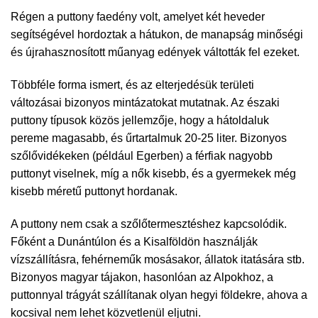
Régen a puttony faedény volt, amelyet két heveder
segítségével hordoztak a hátukon, de manapság minőségi
és újrahasznosított műanyag edények váltották fel ezeket.
Többféle forma ismert, és az elterjedésük területi
változásai bizonyos mintázatokat mutatnak. Az északi
puttony típusok közös jellemzője, hogy a hátoldaluk
pereme magasabb, és űrtartalmuk 20-25 liter. Bizonyos
szőlővidékeken (például Egerben) a férfiak nagyobb
puttonyt viselnek, míg a nők kisebb, és a gyermekek még
kisebb méretű puttonyt hordanak.
A puttony nem csak a szőlőtermesztéshez kapcsolódik.
Főként a Dunántúlon és a Kisalföldön használják
vízszállításra, fehérneműk mosásakor, állatok itatására stb.
Bizonyos magyar tájakon, hasonlóan az Alpokhoz, a
puttonnyal trágyát szállítanak olyan hegyi földekre, ahova a
kocsival nem lehet közvetlenül eljutni.