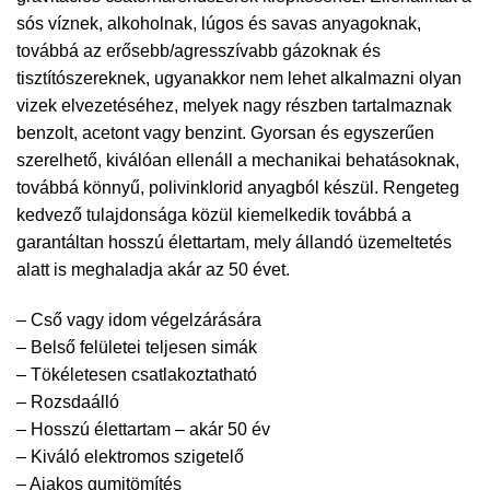
sós víznek, alkoholnak, lúgos és savas anyagoknak,
továbbá az erősebb/agresszívabb gázoknak és
tisztítószereknek, ugyanakkor nem lehet alkalmazni olyan
vizek elvezetéséhez, melyek nagy részben tartalmaznak
benzolt, acetont vagy benzint. Gyorsan és egyszerűen
szerelhető, kiválóan ellenáll a mechanikai behatásoknak,
továbbá könnyű, polivinklorid anyagból készül. Rengeteg
kedvező tulajdonsága közül kiemelkedik továbbá a
garantáltan hosszú élettartam, mely állandó üzemeltetés
alatt is meghaladja akár az 50 évet.
– Cső vagy idom végelzárására
– Belső felületei teljesen simák
– Tökéletesen csatlakoztatható
– Rozsdaálló
– Hosszú élettartam – akár 50 év
– Kiváló elektromos szigetelő
– Ajakos gumitömítés