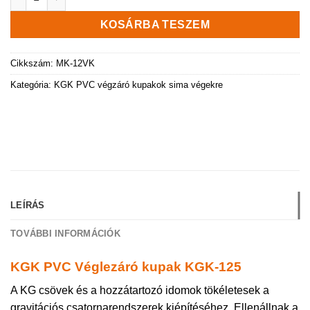
KOSÁRBA TESZEM
Cikkszám:
MK-12VK
Kategória:
KGK PVC végzáró kupakok sima végekre
LEÍRÁS
TOVÁBBI INFORMÁCIÓK
KGK PVC Véglezáró kupak KGK-125
A KG csövek és a hozzátartozó idomok tökéletesek a
gravitációs csatornarendszerek kiépítéséhez. Ellenállnak a