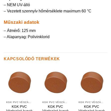
– NEM UV-álló
– Vezetett szennyív hőmérséklete maximum 60 °C
Műszaki adatok
– Átmérő: 125 mm
– Alapanyag: Polivinklorid
KAPCSOLÓDÓ TERMÉKEK
KGK PVC VÉGZÁRÓ KUPAKOK SIMA VÉGEKRE
KGK PVC VÉGZÁRÓ KUPAKOK SIMA VÉGEKRE
KGK PVC VÉGZÁRÓ KUPAKOK SIMA VÉGEKRE
KGK PVC
KGK PVC
KGK PVC
Véglezáró kupak
Véglezáró kupak
Véglezáró kupak