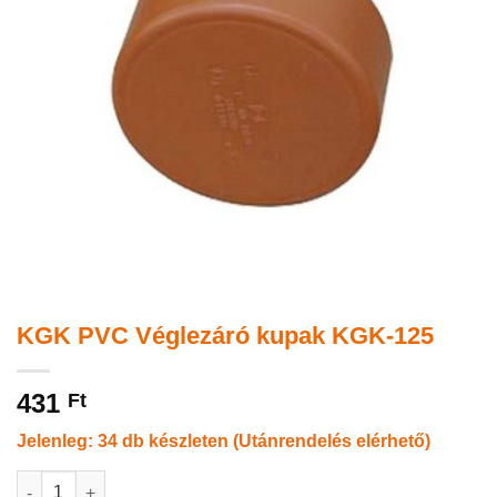
KGK PVC Véglezáró kupak KGK-125
431
Ft
Jelenleg: 34 db készleten (Utánrendelés elérhető)
KGK PVC Véglezáró kupak KGK-125 mennyiség