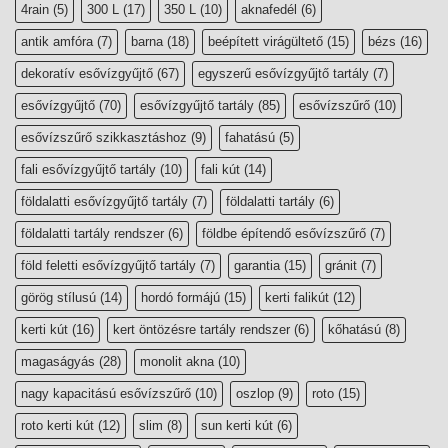
4rain
(5)
300 L
(17)
350 L
(10)
aknafedél
(6)
antik amfóra
(7)
barna
(18)
beépített virágültető
(15)
bézs
(16)
dekoratív esővízgyűjtő
(67)
egyszerű esővízgyűjtő tartály
(7)
esővízgyűjtő
(70)
esővízgyűjtő tartály
(85)
esővízszűrő
(10)
esővízszűrő szikkasztáshoz
(9)
fahatású
(5)
fali esővízgyűjtő tartály
(10)
fali kút
(14)
földalatti esővízgyűjtő tartály
(7)
földalatti tartály
(6)
földalatti tartály rendszer
(6)
földbe építendő esővízszűrő
(7)
föld feletti esővízgyűjtő tartály
(7)
garantia
(15)
gránit
(7)
görög stílusú
(14)
hordó formájú
(15)
kerti falikút
(12)
kerti kút
(16)
kert öntözésre tartály rendszer
(6)
kőhatású
(8)
magaságyás
(28)
monolit akna
(10)
nagy kapacitású esővízszűrő
(10)
oszlop
(9)
roto
(15)
roto kerti kút
(12)
slim
(8)
sun kerti kút
(6)