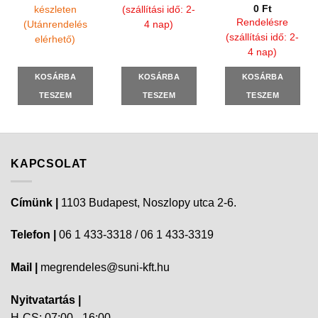
0
Ft
készleten
(szállítási idő: 2-
Rendelésre
(Utánrendelés
4 nap)
(szállítási idő: 2-
elérhető)
4 nap)
KOSÁRBA
KOSÁRBA
KOSÁRBA
TESZEM
TESZEM
TESZEM
KAPCSOLAT
Címünk |
1103 Budapest, Noszlopy utca 2-6.
Telefon |
06 1 433-3318 / 06 1 433-3319
Mail |
megrendeles@suni-kft.hu
Nyitvatartás |
H-CS: 07:00 - 16:00