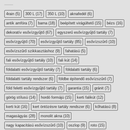
4rain
(5)
300 L
(17)
350 L
(10)
aknafedél
(6)
antik amfóra
(7)
barna
(18)
beépített virágültető
(15)
bézs
(16)
dekoratív esővízgyűjtő
(67)
egyszerű esővízgyűjtő tartály
(7)
esővízgyűjtő
(70)
esővízgyűjtő tartály
(85)
esővízszűrő
(10)
esővízszűrő szikkasztáshoz
(9)
fahatású
(5)
fali esővízgyűjtő tartály
(10)
fali kút
(14)
földalatti esővízgyűjtő tartály
(7)
földalatti tartály
(6)
földalatti tartály rendszer
(6)
földbe építendő esővízszűrő
(7)
föld feletti esővízgyűjtő tartály
(7)
garantia
(15)
gránit
(7)
görög stílusú
(14)
hordó formájú
(15)
kerti falikút
(12)
kerti kút
(16)
kert öntözésre tartály rendszer
(6)
kőhatású
(8)
magaságyás
(28)
monolit akna
(10)
nagy kapacitású esővízszűrő
(10)
oszlop
(9)
roto
(15)