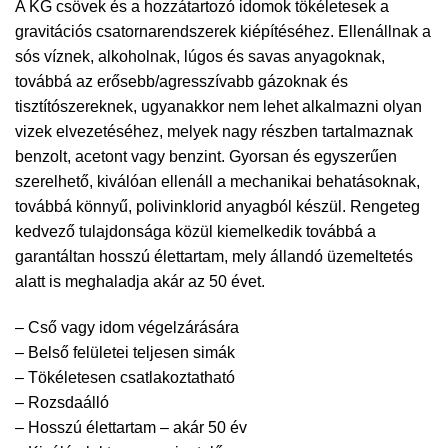
A KG csövek és a hozzátartozó idomok tökéletesek a
gravitációs csatornarendszerek kiépítéséhez. Ellenállnak a
sós víznek, alkoholnak, lúgos és savas anyagoknak,
továbbá az erősebb/agresszívabb gázoknak és
tisztítószereknek, ugyanakkor nem lehet alkalmazni olyan
vizek elvezetéséhez, melyek nagy részben tartalmaznak
benzolt, acetont vagy benzint. Gyorsan és egyszerűen
szerelhető, kiválóan ellenáll a mechanikai behatásoknak,
továbbá könnyű, polivinklorid anyagból készül. Rengeteg
kedvező tulajdonsága közül kiemelkedik továbbá a
garantáltan hosszú élettartam, mely állandó üzemeltetés
alatt is meghaladja akár az 50 évet.
– Cső vagy idom végelzárására
– Belső felületei teljesen simák
– Tökéletesen csatlakoztatható
– Rozsdaálló
– Hosszú élettartam – akár 50 év