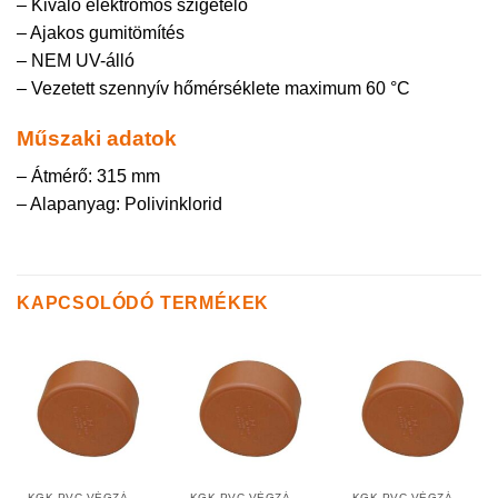
– Kiváló elektromos szigetelő
– Ajakos gumitömítés
– NEM UV-álló
– Vezetett szennyív hőmérséklete maximum 60 °C
Műszaki adatok
– Átmérő: 315 mm
– Alapanyag: Polivinklorid
KAPCSOLÓDÓ TERMÉKEK
KGK PVC VÉGZÁRÓ KUPAKOK SIMA VÉGEKRE
KGK PVC VÉGZÁRÓ KUPAKOK SIMA VÉGEKRE
KGK PVC VÉGZÁRÓ KUPAKOK SIMA VÉGEKRE