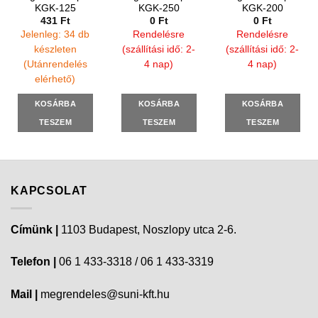
KGK-125
KGK-250
KGK-200
431
Ft
0
Ft
0
Ft
Jelenleg: 34 db
Rendelésre
Rendelésre
készleten
(szállítási idő: 2-
(szállítási idő: 2-
(Utánrendelés
4 nap)
4 nap)
elérhető)
KOSÁRBA
KOSÁRBA
KOSÁRBA
TESZEM
TESZEM
TESZEM
KAPCSOLAT
Címünk |
1103 Budapest, Noszlopy utca 2-6.
Telefon |
06 1 433-3318 / 06 1 433-3319
Mail |
megrendeles@suni-kft.hu