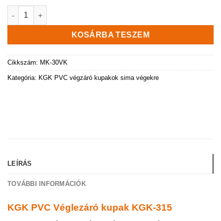
KGK PVC Véglezáró kupak KGK-315 mennyiség
KOSÁRBA TESZEM
Cikkszám:
MK-30VK
Kategória:
KGK PVC végzáró kupakok sima végekre
LEÍRÁS
TOVÁBBI INFORMÁCIÓK
KGK PVC Véglezáró kupak KGK-315