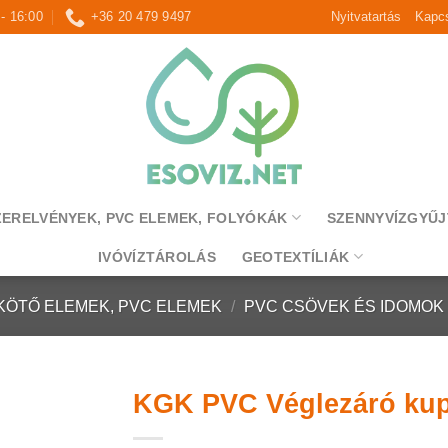
 - 16:00
+36 20 479 9497
Nyitvatartás
Kapcs
ZERELVÉNYEK, PVC ELEMEK, FOLYÓKÁK
SZENNYVÍZGYŰJ
IVÓVÍZTÁROLÁS
GEOTEXTÍLIÁK
KÖTŐ ELEMEK, PVC ELEMEK
/
PVC CSÖVEK ÉS IDOMOK
KGK PVC Véglezáró ku