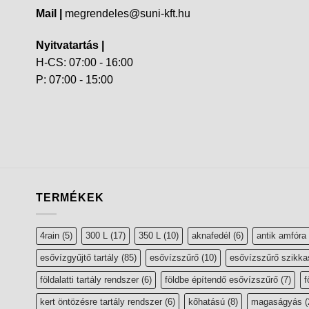
Mail |
megrendeles@suni-kft.hu
Nyitvatartás |
H-CS: 07:00 - 16:00
P: 07:00 - 15:00
TERMÉKEK
4rain
(5)
300 L
(17)
350 L
(10)
aknafedél
(6)
antik amfóra
esővízgyűjtő tartály
(85)
esővízszűrő
(10)
esővízszűrő szikka
földalatti tartály rendszer
(6)
földbe építendő esővízszűrő
(7)
f
kert öntözésre tartály rendszer
(6)
kőhatású
(8)
magaságyás
(