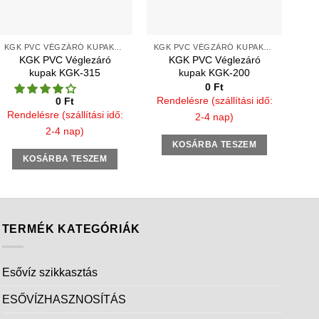
KGK PVC VÉGZÁRÓ KUPAKOK SIMA VÉGEKRE
KGK PVC VÉGZÁRÓ KUPAKOK SIMA VÉGEKRE
KGK PVC Véglezáró
KGK PVC Véglezáró
kupak KGK-315
kupak KGK-200
0
Ft
Rendelésre (szállítási idő:
0
Ft
Rendelésre (szállítási idő:
2-4 nap)
2-4 nap)
KOSÁRBA TESZEM
KOSÁRBA TESZEM
TERMÉK KATEGÓRIÁK
Esővíz szikkasztás
ESŐVÍZHASZNOSÍTÁS