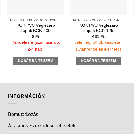
KGK PVC VÉGZÁRÓ KUPAKOK SIMA VÉGEKRE
KGK PVC VÉGZÁRÓ KUPAKOK SIMA VÉGEKRE
KGK PVC Véglezáró
KGK PVC Véglezáró
kupak KGK-400
kupak KGK-125
0
Ft
431
Ft
Rendelésre (szállítási idő:
Jelenleg: 34 db készleten
2-4 nap)
(Utánrendelés elérhető)
KOSÁRBA TESZEM
KOSÁRBA TESZEM
INFORMÁCIÓK
Bemutatkozás
Általános Szerződési Feltételek