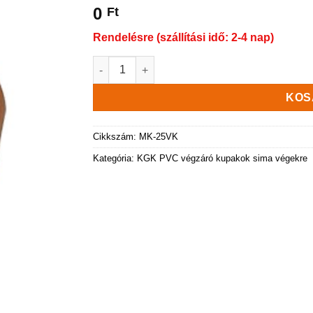
0
Ft
Rendelésre (szállítási idő: 2-4 nap)
KGK PVC Véglezáró kupak KGK-250 mennyisé
KOS
Cikkszám:
MK-25VK
Kategória:
KGK PVC végzáró kupakok sima végekre