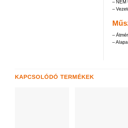
– NEM 
– Vezet
Műsz
– Átmé
– Alapa
KAPCSOLÓDÓ TERMÉKEK