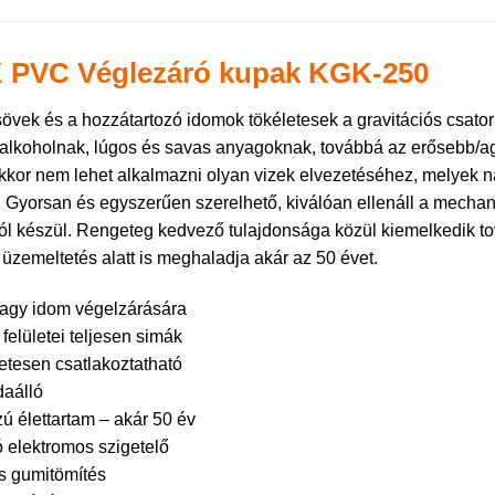
 PVC Véglezáró kupak KGK-250
övek és a hozzátartozó idomok tökéletesek a gravitációs csator
 alkoholnak, lúgos és savas anyagoknak, továbbá az erősebb/ag
kor nem lehet alkalmazni olyan vizek elvezetéséhez, melyek n
. Gyorsan és egyszerűen szerelhető, kiválóan ellenáll a mechan
l készül. Rengeteg kedvező tulajdonsága közül kiemelkedik to
 üzemeltetés alatt is meghaladja akár az 50 évet.
agy idom végelzárására
felületei teljesen simák
etesen csatlakoztatható
aálló
ú élettartam – akár 50 év
ó elektromos szigetelő
s gumitömítés