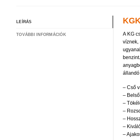
KGK
LEÍRÁS
A KG cs
TOVÁBBI INFORMÁCIÓK
víznek,
ugyanak
benzint
anyagbó
állandó
– Cső v
– Belső 
– Tökél
– Rozsd
– Hossz
– Kivál
– Ajako