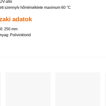
UV-álló
ett szennyív hőmérséklete maximum 60 °C
aki adatok
rő: 250 mm
nyag: Polivinklorid