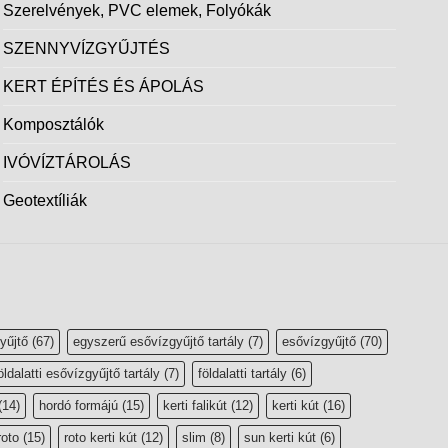
Szerelvények, PVC elemek, Folyókák
SZENNYVÍZGYŰJTÉS
KERT ÉPÍTÉS ÉS ÁPOLÁS
Komposztálók
IVÓVÍZTÁROLÁS
Geotextíliák
yűjtő
(67)
egyszerű esővízgyűjtő tartály
(7)
esővízgyűjtő
(70)
öldalatti esővízgyűjtő tartály
(7)
földalatti tartály
(6)
(14)
hordó formájú
(15)
kerti falikút
(12)
kerti kút
(16)
roto
(15)
roto kerti kút
(12)
slim
(8)
sun kerti kút
(6)