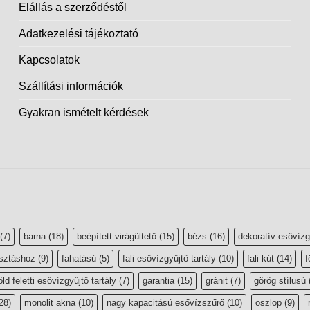
Elállás a szerződéstől
Adatkezelési tájékoztató
Kapcsolatok
Szállítási információk
Gyakran ismételt kérdések
(7)
barna
(18)
beépített virágültető
(15)
bézs
(16)
dekoratív esővízg
sztáshoz
(9)
fahatású
(5)
fali esővízgyűjtő tartály
(10)
fali kút
(14)
f
öld feletti esővízgyűjtő tartály
(7)
garantia
(15)
gránit
(7)
görög stílusú
28)
monolit akna
(10)
nagy kapacitású esővízszűrő
(10)
oszlop
(9)