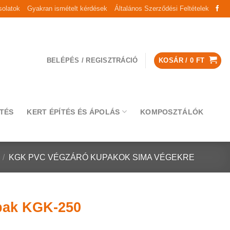
olatok
Gyakran ismételt kérdések
Általános Szerződési Feltételek
BELÉPÉS / REGISZTRÁCIÓ
KOSÁR /
0
FT
TÉS
KERT ÉPÍTÉS ÉS ÁPOLÁS
KOMPOSZTÁLÓK
/
KGK PVC VÉGZÁRÓ KUPAKOK SIMA VÉGEKRE
pak KGK-250