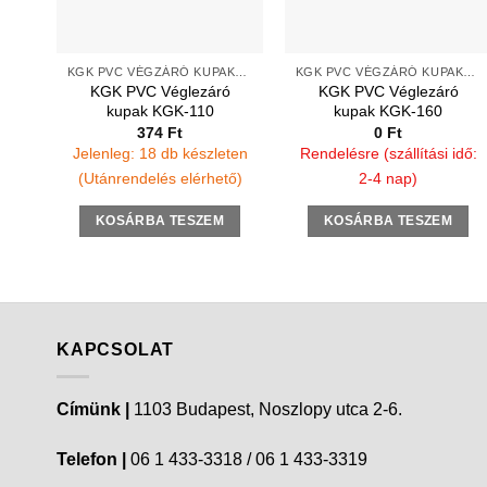
KGK PVC VÉGZÁRÓ KUPAKOK SIMA VÉGEKRE
KGK PVC VÉGZÁRÓ KUPAKOK SIMA VÉGEKRE
KGK PVC Véglezáró
KGK PVC Véglezáró
kupak KGK-110
kupak KGK-160
374
Ft
0
Ft
Jelenleg: 18 db készleten
Rendelésre (szállítási idő:
(Utánrendelés elérhető)
2-4 nap)
KOSÁRBA TESZEM
KOSÁRBA TESZEM
KAPCSOLAT
Címünk |
1103 Budapest, Noszlopy utca 2-6.
Telefon |
06 1 433-3318 / 06 1 433-3319