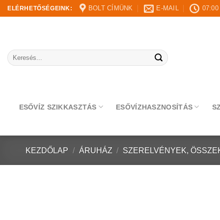
Skip
BOLT CÍMÜNK
E-MAIL
07:00
ELÉRHETŐSÉGEINK:
to
content
Keresés
a
következőre:
ESŐVÍZ SZIKKASZTÁS
ESŐVÍZHASZNOSÍTÁS
S
KEZDŐLAP
/
ÁRUHÁZ
/
SZERELVÉNYEK, ÖSSZE